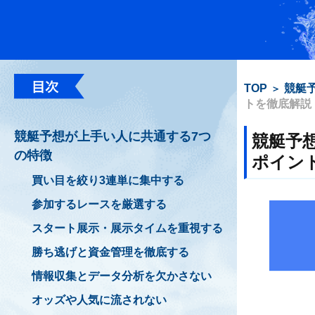
TOP
競艇
トを徹底解説
競艇予想が上手い人に共通する7つ
競艇予
の特徴
ポイン
買い目を絞り3連単に集中する
参加するレースを厳選する
スタート展示・展示タイムを重視する
勝ち逃げと資金管理を徹底する
情報収集とデータ分析を欠かさない
オッズや人気に流されない