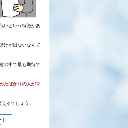
低いという特徴があ
儲けが出ないなんて
種の中で最も期待で
めたばかりの人がマ
言えるでしょう。
介！
す