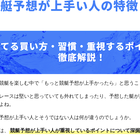
競艇を楽しむ中で「もっと競艇予想が上手かったら」と思うこ
レースは堅いと思っていても外れてしまったり、予想した艇が
よね。
予想が上手い人とそうではない人は何が違うのでしょうか。
は、
競艇予想が上手い人が重視しているポイントについて深