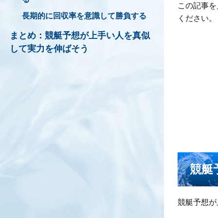
この記事を
長期的に回収率を意識して勝負する
ください。
まとめ：競艇予想が上手い人を真似
して実力を伸ばそう
競艇
競艇予想が