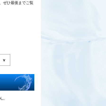
、ぜひ最後までご覧
ん。
十嵐
徳サイ