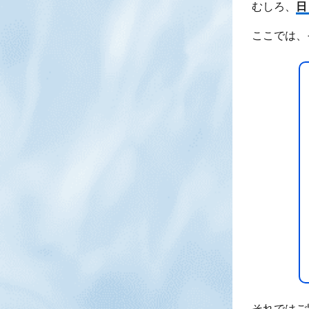
むしろ、
日
ここでは、
それではご