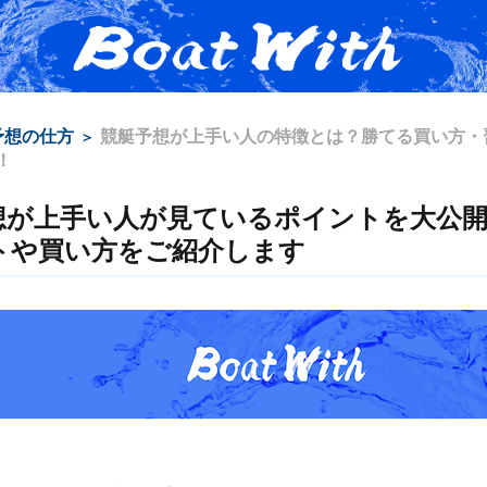
予想の仕方
競艇予想が上手い人の特徴とは？勝てる買い方・
！
想が上手い人が見ているポイントを大公
トや買い方をご紹介します