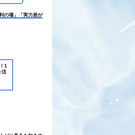
利の場」「実力差が
！1
を活