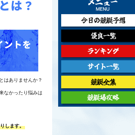
とはありませんか？
来なかったり悩みは
掘りします。