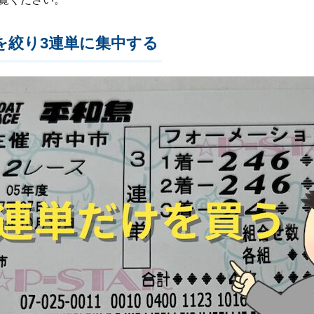
を絞り3連単に集中する