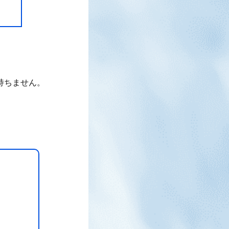
持ちません。