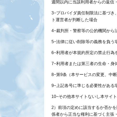
週間以内に当該利用者からの返信
3−プロバイダ責任制限法に基づき
ト運営者が判断した場合
4−裁判所・警察等の公的機関から
5−法律に従い削除等の義務を負う
6−利用者が本規約所定の禁止行為
7−利用者または第三者の生命・身
8−第9条（本サービスの変更、中
9−上記各号に準じる必要性がある
10−その他本サイトないし本サイ
2）前項の定めに該当するか否か
係者から正当な権利に基づく主張