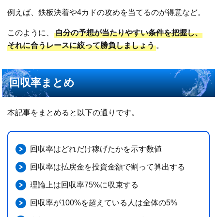
例えば、鉄板決着や4カドの攻めを当てるのが得意など。
このように、
自分の予想が当たりやすい条件を把握し、
それに合うレースに絞って勝負しましょう
。
回収率まとめ
本記事をまとめると以下の通りです。
回収率はどれだけ稼げたかを示す数値
回収率は払戻金を投資金額で割って算出する
理論上は回収率75%に収束する
回収率が100%を超えている人は全体の5%