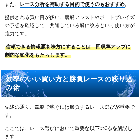
また、
レース分析を補助する目的で使うのもおすすめ
。
提供される買い目が多い、競艇アシストやボートブレイズ
の予想を確認して、共通している艇に絞るという使い方が
強力です。
信頼できる情報源を味方にすることは、回収率アップに
劇的な変化をもたらします。
効率のいい買い方と勝負レースの絞り込
み術
先述の通り、競艇で稼ぐには勝負するレース選びが重要で
す。
ここでは、レース選びにおいて重要な以下の3点を解説し
ます！