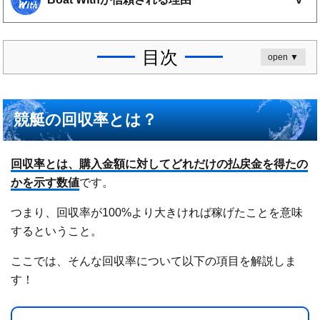
100を超える競艇予想サイト
を検証
競艇歴15年以上の検証担当
が実費で検証
目次
open ▼
他サイトにはない
独自の検証方法
で検証
利用者に聞いた検証項目を設定
競艇の回収率とは？
Boat Withの検証結果や推奨利用方法は運営責任者である五十
嵐 秀が監督しています。これまでの実績をもとに、数ある悪
徳サイトの知識もしっかりと把握しており、どのサイトが信
回収率とは、購入金額に対してどれだけの払戻金を得たの
頼に値するのか細かく検証します。
かを示す数値
です。
つまり、回収率が100%より大きければ稼げたことを意味
するということ。
ここでは、そんな回収率について以下の項目を解説しま
す！