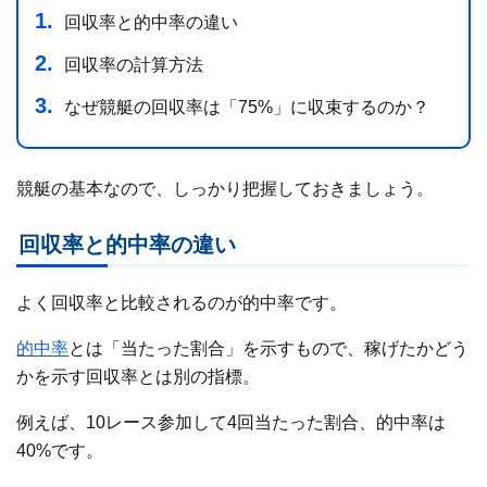
回収率と的中率の違い
回収率の計算方法
なぜ競艇の回収率は「75%」に収束するのか？
競艇の基本なので、しっかり把握しておきましょう。
回収率と的中率の違い
よく回収率と比較されるのが的中率です。
的中率
とは「当たった割合」を示すもので、稼げたかどう
かを示す回収率とは別の指標。
例えば、10レース参加して4回当たった割合、的中率は
40%です。