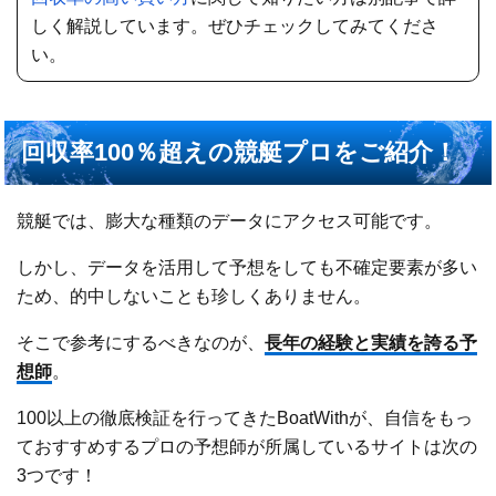
しく解説しています。ぜひチェックしてみてくださ
い。
回収率100％超えの競艇プロをご紹介！
競艇では、膨大な種類のデータにアクセス可能です。
しかし、データを活用して予想をしても不確定要素が多い
ため、的中しないことも珍しくありません。
そこで参考にするべきなのが、
長年の経験と実績を誇る予
想師
。
100以上の徹底検証を行ってきたBoatWithが、自信をもっ
ておすすめするプロの予想師が所属しているサイトは次の
3つです！