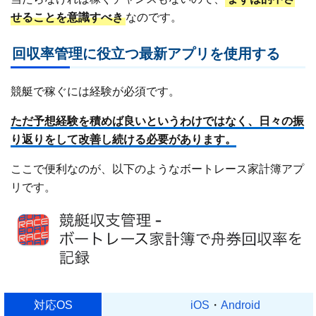
せることを意識すべき
なのです。
回収率管理に役立つ最新アプリを使用する
競艇で稼ぐには経験が必須です。
ただ予想経験を積めば良いというわけではなく、日々の振
り返りをして改善し続ける必要があります。
ここで便利なのが、以下のようなボートレース家計簿アプ
リです。
対応OS
iOS
・
Android