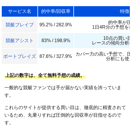
サービス名
的中率/回収率
特徴
的中率が
競艇ブレイブ
95.2% / 282.9%
1日4R分の予想
10点の買い
競艇アシスト
83% / 198.9%
レースの傾向分析
カバー力の高い予想で、
ボートブレイズ
87.6% / 327.9%
分析にも使
上記の数字は、全て無料予想の成績。
一般的な競艇ファンでは手が届かない実績を誇っていま
す。
これらのサイトが提供する買い目は、徹底的に精査されて
いるため、丸乗りすれば圧倒的な回収率が目指せるので
す。