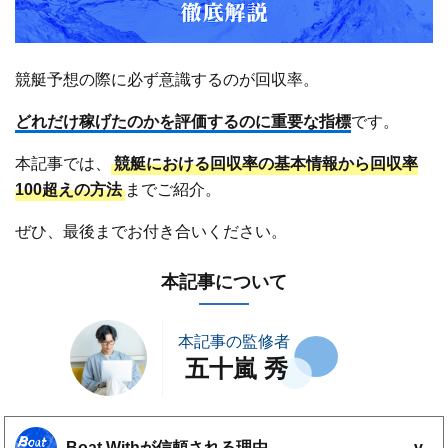
競艇予想の際に必ず意識するのが回収率。
どれだけ稼げたのかを評価するのに重要な指標
です。
本記事では、
競艇における回収率の基本情報から回収率
100超えの方法
までご紹介。
ぜひ、最後までお付き合いください。
本記事について
本記事の監修者
五十嵐 秀
Boat Withが信頼される理由