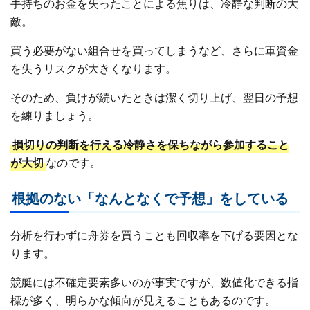
手持ちのお金を失ったことによる焦りは、冷静な判断の大
敵。
買う必要がない組合せを買ってしまうなど、さらに軍資金
を失うリスクが大きくなります。
そのため、負けが続いたときは潔く切り上げ、翌日の予想
を練りましょう。
損切りの判断を行える冷静さを保ちながら参加すること
が大切
なのです。
根拠のない「なんとなくで予想」をしている
分析を行わずに舟券を買うことも回収率を下げる要因とな
ります。
競艇には不確定要素多いのが事実ですが、数値化できる指
標が多く、明らかな傾向が見えることもあるのです。