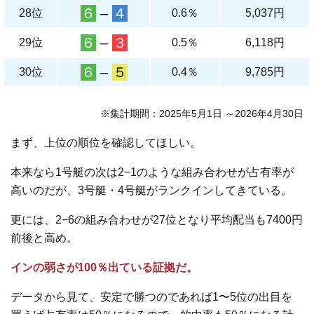
６
–
４
28位
0.6％
5,037円
６
–
３
29位
0.5％
6,118円
６
–
５
30位
0.4％
9,785円
※集計期間：2025年5月1日 ～2026年4月30日
まず、上位の順位を確認してほしい。
本来なら1号艇の次は2−1のような組み合わせが占有率が
高いのだが、3号艇・4号艇がランクインしてきている。
更には、2−6の組み合わせが27位となり平均配当も7400円
前後と高め。
インの弱さが100％出ている証拠だ。
データから見て、安定で勝つのであれば1〜5位の出目を