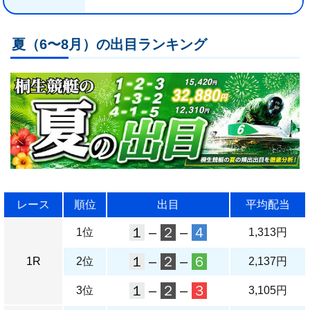
夏（6〜8月）の出目ランキング
レース
順位
出目
平均配当
１
–
２
–
４
1位
1,313円
１
–
２
–
６
1R
2位
2,137円
１
–
２
–
３
3位
3,105円