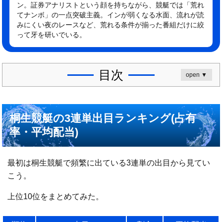
ン。証券アナリストという顔を持ちながら、競艇では「荒れ
てナンボ」の一点突破主義。インが弱くなる水面、流れが読
みにくい夜のレースなど、荒れる条件が揃った番組だけに絞
って牙を研いでいる。
目次
open ▼
桐生競艇の3連単出目ランキング(占有
率・平均配当)
最初は桐生競艇で頻繁に出ている3連単の出目から見てい
こう。
上位10位をまとめてみた。