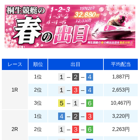
レース
順位
出目
平均配当
１
–
２
–
４
1位
1,887円
１
–
３
–
４
1R
2位
2,653円
５
–
１
–
６
3位
10,467円
４
–
２
–
３
1位
3,220円
１
–
３
–
６
2R
2位
2,263円