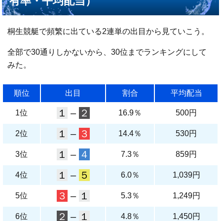
有率・平均配当）
桐生競艇で頻繁に出ている2連単の出目から見ていこう。
全部で30通りしかないから、30位までランキングにして
みた。
順位
出目
割合
平均配当
１
–
２
1位
16.9％
500円
１
–
３
2位
14.4％
530円
１
–
４
3位
7.3％
859円
１
–
５
4位
6.0％
1,039円
３
–
１
5位
5.3％
1,249円
２
–
１
6位
4.8％
1,450円