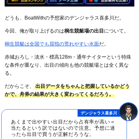
どうも、BoatWithの予想家のデンジャラス喜多川だ。
今回、俺が取り上げるのは
桐生競艇場の出目
について。
桐生競艇は全国でも屈指の荒れやすい水面
だ。
赤城おろし・淡水・標高128m・通年ナイターという特殊
な条件が重なり、出目の傾向も他の競艇場とは全く異な
る。
だからこそ、
出目データをちゃんと把握しているかどう
かで、舟券の結果が大きく変わってくるだろう。
デンジャラス喜多川
あくまで出やすい出目だから占有率が高い＝
当たるという訳ではないので注意。予想に迷
ったら出目で買うが正解だろうな。