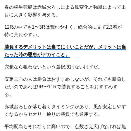
春の桐生競艇は赤城おろしによる風変化と強風によって出
目に大きく影響を与える。
12Rの中でも1〜3Rは荒れやすく、総合的に見て2,3着が
特に荒れやすい。
勝負するデメリットは当てにくいことだが、メリットは当
たった時の恩恵がデカイこと。
穴党なら狙わないという選択肢はないはずだ。
安定志向の人は勝負はおすすめしないが、それでも勝負し
たいのであれば9R〜11Rで勝負することをおすすめす
る。
赤城おろしが落ち着くタイミングがあり、風が安定しやす
くなるからセオリー通りの勝負でも通用する。
平均配当もそれなりに高いので、点数さえ広げなければ無