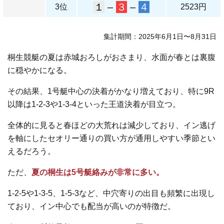
１
–
３
–
４
3位
2523円
集計期間：2025年6月1日〜8月31日
桐生競艇の夏は赤城おろしがおさまり、水面が春とは裏腹
に穏やかになる。
その結果、1号艇中心の決着がかなり増えており、特に9R
以降は1-2-3や1-3-4といった王道決着が目立つ。
全体的に見ると春ほどの大荒れは減少しており、イン逃げ
を軸にしたセオリー通りの買い方が通用しやすい季節とい
えるだろう。
ただ、
夏の桐生は5号艇絡みが非常に多い。
1-2-5や1-3-5、1-5-3など、中穴寄りの出目も頻繁に出現し
ており、イン中心でも配当が高いのが特徴だ。