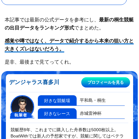
本記事では最新の公式データを参考にし、
最新の桐生競艇
の出目データをランキング形式
でまとめた。
感覚や噂ではなく、データで紹介するから本来の狙い方と
大きくズレはないだろう。
是非、最後まで見てってくれ。
デンジャラス喜多川
プロフィールを見る
平和島・桐生
好きな競艇場
赤城雷神杯
好きなレース
競艇歴8年、これまでに購入した舟券数は5000枚以上。
BoatWithでは新人の予想家ですが、競艇に関してはベテラ