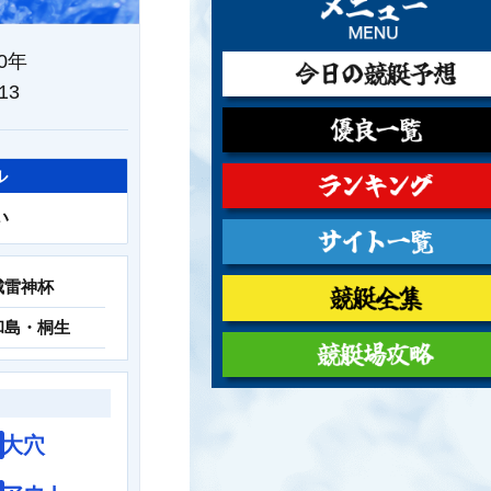
0年
13
ル
い
城雷神杯
和島・桐生
大穴