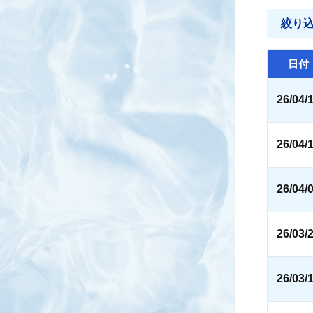
絞り
日付
26/04/
26/04/
26/04/
26/03/
26/03/