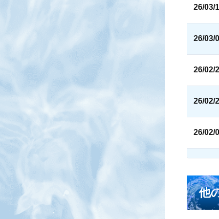
26/03/
26/03/
26/02/
26/02/
26/02/
26/02/
他
26/02/