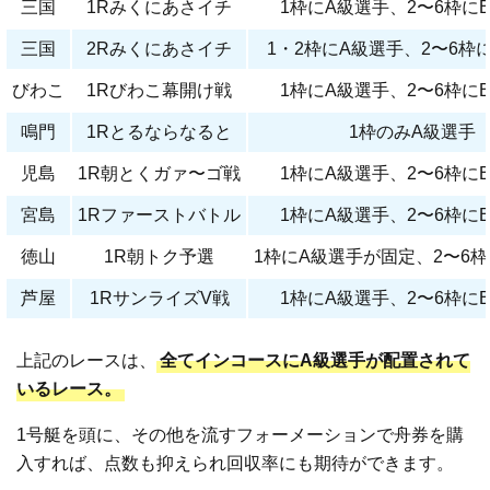
三国
1Rみくにあさイチ
1枠にA級選手、2〜6枠に
三国
2Rみくにあさイチ
1・2枠にA級選手、2〜6枠
びわこ
1Rびわこ幕開け戦
1枠にA級選手、2〜6枠に
鳴門
1Rとるならなると
1枠のみA級選手
児島
1R朝とくガァ〜ゴ戦
1枠にA級選手、2〜6枠に
宮島
1Rファーストバトル
1枠にA級選手、2〜6枠に
徳山
1R朝トク予選
1枠にA級選手が固定、2〜6
芦屋
1RサンライズV戦
1枠にA級選手、2〜6枠に
上記のレースは、
全てインコースにA級選手が配置されて
いるレース。
1号艇を頭に、その他を流すフォーメーションで舟券を購
入すれば、点数も抑えられ回収率にも期待ができます。