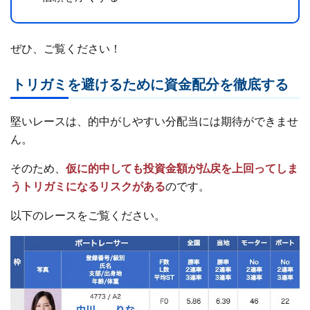
ぜひ、ご覧ください！
トリガミを避けるために資金配分を徹底する
堅いレースは、的中がしやすい分配当には期待ができませ
ん。
そのため、
仮に的中しても投資金額が払戻を上回ってしま
うトリガミになるリスクがある
のです。
以下のレースをご覧ください。