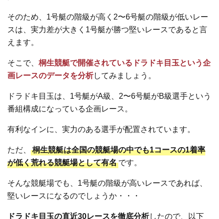
そのため、1号艇の階級が高く2〜6号艇の階級が低いレー
スは、実力差が大きく1号艇が勝つ堅いレースであると言
えます。
そこで、
桐生競艇で開催されているドラドキ目玉という企
画レースのデータを分析
してみましょう。
ドラドキ目玉は、1号艇がA級、2〜6号艇がB級選手という
番組構成になっている企画レース。
有利なインに、実力のある選手が配置されています。
ただ、
桐生競艇は全国の競艇場の中でも1コースの1着率
が低く荒れる競艇場として有名
です。
そんな競艇場でも、1号艇の階級が高いレースであれば、
堅いレースになるのでしょうか・・・
ドラドキ目玉の直近30レースを徹底分析
したので、以下