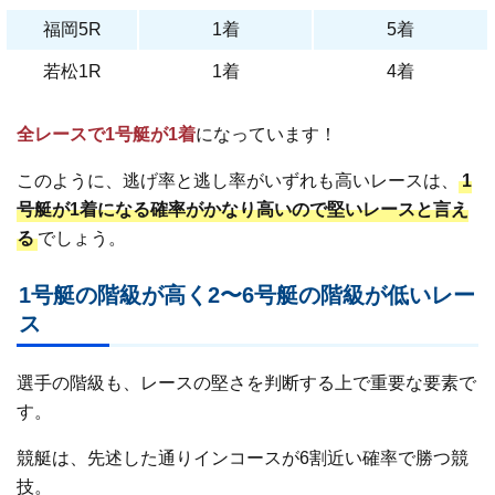
福岡5R
1着
5着
若松1R
1着
4着
全レースで1号艇が1着
になっています！
このように、逃げ率と逃し率がいずれも高いレースは、
1
号艇が1着になる確率がかなり高いので堅いレースと言え
る
でしょう。
1号艇の階級が高く2〜6号艇の階級が低いレー
ス
選手の階級も、レースの堅さを判断する上で重要な要素で
す。
競艇は、先述した通りインコースが6割近い確率で勝つ競
技。