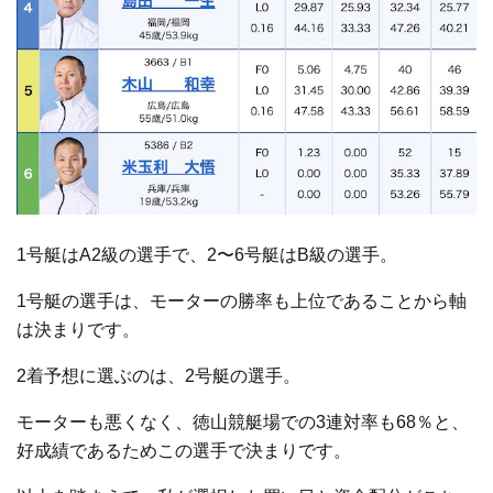
1号艇はA2級の選手で、2〜6号艇はB級の選手。
1号艇の選手は、モーターの勝率も上位であることから軸
は決まりです。
2着予想に選ぶのは、2号艇の選手。
モーターも悪くなく、徳山競艇場での3連対率も68％と、
好成績であるためこの選手で決まりです。