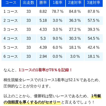
コース
出走数
勝率
1着率
2連対率
3連対率
3月 4日
江夏 満
A1
1 – 4 – 6
460 円
2
1 コース
33
8.82
78.7 %
84.8 %
87.8 %
3月 5日
森定 晃史
A1
1 – 3 – 4
170 円
1
2 コース
33
5.18
3.0 %
36.3 %
57.5 %
3月 6日
山崎 哲司
A1
1 – 5 – 3
700 円
4
3 コース
33
4.33
3.0 %
27.2 %
39.3 %
3月 7日
4 コース
石野 貴之
33
5.3
A1
1 – 2 – 4
9.0 %
30.3 %
260 円
54.5 %
1
5 コース
33
4.39
6.0 %
18.1 %
42.4 %
3月 8日
江夏 満
A1
1 – 2 – 5
210 円
1
6 コース
33
2.94
0.0 %
3.0 %
18.1 %
3月13日
坂口 周
A1
1 – 2 – 4
260 円
1
なんと、
1コースの1着率が78％を記録！
3月14日
小野 達哉
A1
1 – 2 – 3
390 円
2
桐生競艇全レースでの1コース1着率は52.1％であるため、
3月15日
和田 拓也
A1
1 – 2 – 3
270 円
1
圧倒的なことが分かります。
3月16日
小野 達哉
A1
3 – 4 – 1
7,240 円
13
以上のことから、優勝戦は堅いレースであるため、
1号艇
の信頼度を厚くするのがセオリー
と言えるでしょう！