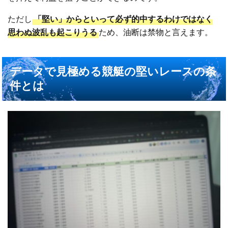
ただし
「堅い」からといって必ず的中するわけではなく
思わぬ波乱も起こりうる
ため、油断は禁物と言えます。
データで見極める競艇の堅いレースの条
件とは