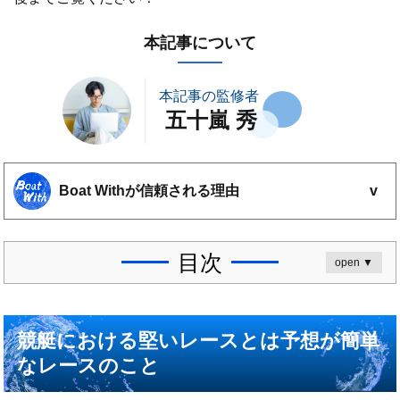
本記事について
本記事の監修者
五十嵐 秀
Boat Withが信頼される理由
100を超える競艇予想サイト
を検証
競艇歴15年以上の検証担当
が実費で検証
目次
open ▼
他サイトにはない
独自の検証方法
で検証
利用者に聞いた検証項目を設定
競艇における堅いレースとは予想が簡単
Boat Withの検証結果や推奨利用方法は運営責任者である五十
なレースのこと
嵐 秀が監督しています。これまでの実績をもとに、数ある悪
徳サイトの知識もしっかりと把握しており、どのサイトが信