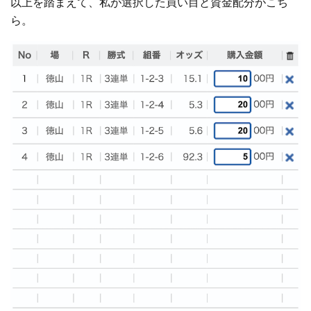
以上を踏まえて、私が選択した買い目と資金配分がこち
ら。