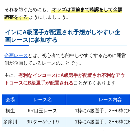
それを防ぐためにも、
オッズは直前まで確認をして金額
調整をする
ようにしましょう。
インにA級選手が配置され予想がしやすい企
画レースに参加する
企画レース
とは、初心者でも的中しやすくするために運営
側が企画しているレースのことです。
主に、
有利なインコースにA級選手が配置され不利なアウ
トコースにB級選手が配置される
ことが多くあります。
会場
レース名
レース内容
桐生
6R目玉レース
1枠にA級選手、2〜6枠に
多摩川
9Rターゲット9
1枠にA級選手、2〜6枠に