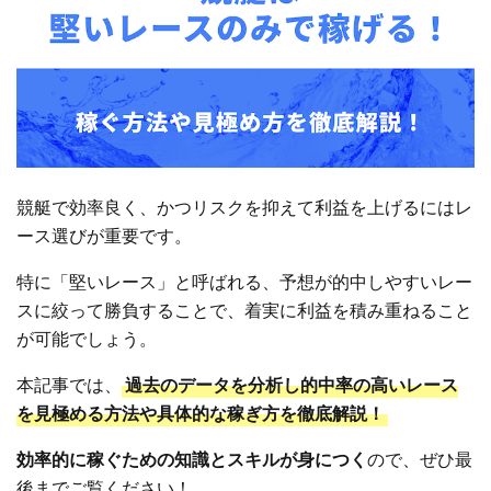
競艇で効率良く、かつリスクを抑えて利益を上げるにはレ
ース選びが重要です。
特に「堅いレース」と呼ばれる、予想が的中しやすいレー
スに絞って勝負することで、着実に利益を積み重ねること
が可能でしょう。
本記事では、
過去のデータを分析し的中率の高いレース
を見極める方法や具体的な稼ぎ方を徹底解説！
効率的に稼ぐための知識とスキルが身につく
ので、ぜひ最
後までご覧ください！