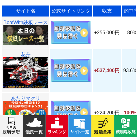
サイト名
公式サイトリンク
収支
的中率
BoatWith鉄板レース
+255,000円
80%
花舟
+537,400円
93.6%
あたりマクリ
+224,200円
100%