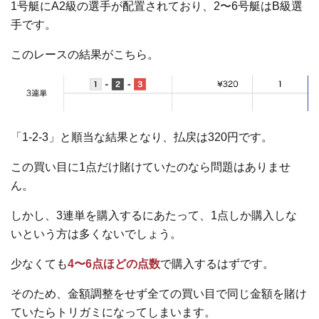
1号艇にA2級の選手が配置されており、2〜6号艇はB級選
手です。
このレースの結果がこちら。
「1-2-3」と順当な結果となり、払戻は320円です。
この買い目に1点だけ賭けていたのなら問題はありませ
ん。
しかし、3連単を購入するにあたって、1点しか購入しな
いという方は多くないでしょう。
少なくても
4〜6点ほどの点数
で購入するはずです。
そのため、金額調整をせず全ての買い目で同じ金額を賭け
ていたらトリガミになってしまいます。