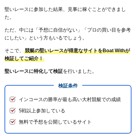
堅いレースに参加した結果、見事に稼ぐことができまし
た。
ただ、中には「予想に自信がない」「プロの買い目を参考
にしたい」という方もいるでしょう。
そこで、
競艇の堅いレースが得意なサイトをBoat Withが
検証してご紹介！
堅いレースに特化して検証
を行いました。
検証条件
インコースの勝率が最も高い大村競艇での成績
5戦以上参加している
無料で予想を公開しているサイト