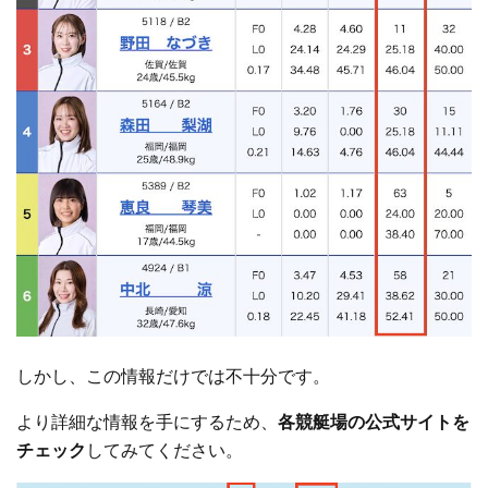
しかし、この情報だけでは不十分です。
より詳細な情報を手にするため、
各競艇場の公式サイトを
チェック
してみてください。