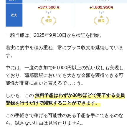
一騎当船は、2025年9月10日から検証を開始。
着実に的中を積み重ね、常にプラス収支を継続していま
す。
中には、一度の参加で60,000円以上の払い戻しも実現し
ており、蒲郡競艇においても大きな金額を獲得できる可
能性が非常に高いと言えるでしょう。
しかも、この
無料予想はわずか30秒ほどで完了する会員
登録を行うだけで閲覧することができます。
この手軽さで稼げる可能性のある予想を手にできるのな
ら、試さない理由は見当たりません。