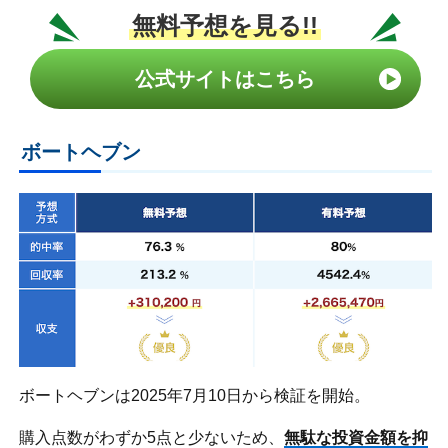
無料予想を見る!!
公式サイトはこちら
ボートヘブン
ボートヘブンは2025年7月10日から検証を開始。
購入点数がわずか5点と少ないため、
無駄な投資金額を抑