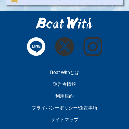
Boat Withとは
運営者情報
利用規約
プライバシーポリシー/免責事項
サイトマップ