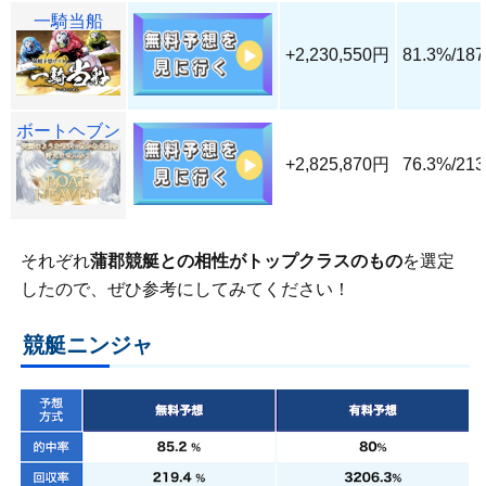
一騎当船
+2,230,550円
81.3%/18
ボートヘブン
+2,825,870円
76.3%/21
それぞれ
蒲郡競艇との相性がトップクラスのもの
を選定
したので、ぜひ参考にしてみてください！
競艇ニンジャ