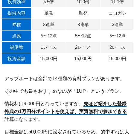
投資効率
5.5倍
10.0倍
11.1倍
提供内容
単発
単発
コロガシ
券種
3連単
3連単
3連単
点数
5〜12点
5〜12点
5〜12点
提供数
1レース
2レース
2レース
投資金額
15,000円
15,000円
15,000円
アップボートは全部で14種類の有料プランがあります。
その中でも最もおすすめなのが「1UP」というプラン。
情報料は9,000円となっていますが、
先ほど紹介した登録
特典の1万円分ポイントを使えば、実質無料で参加できる
計算になります。
目標金額は50,000円に設定されているため、的中すれば大