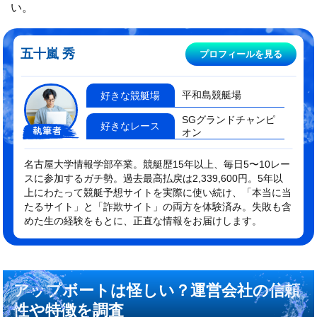
い。
五十嵐 秀
プロフィールを見る
平和島競艇場
好きな競艇場
SGグランドチャンピ
好きなレース
オン
名古屋大学情報学部卒業。競艇歴15年以上、毎日5〜10レー
スに参加するガチ勢。過去最高払戻は2,339,600円。5年以
上にわたって競艇予想サイトを実際に使い続け、「本当に当
たるサイト」と「詐欺サイト」の両方を体験済み。失敗も含
めた生の経験をもとに、正直な情報をお届けします。
アップボートは怪しい？運営会社の信頼
性や特徴を調査