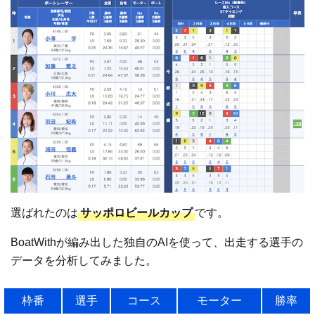
選ばれたのは
サッポロビールカップ
です。
BoatWithが編み出した独自のAIを使って、出走する選手の
データを分析してみました。
枠番
選手
コース
モーター
勝率