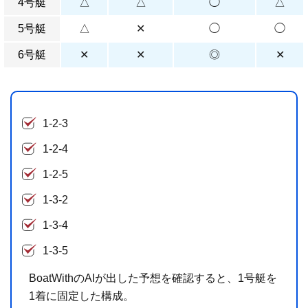
4号艇
△
△
◯
△
5号艇
△
✕
◯
◯
6号艇
✕
✕
◎
✕
1-2-3
1-2-4
1-2-5
1-3-2
1-3-4
1-3-5
BoatWithのAIが出した予想を確認すると、1号艇を
1着に固定した構成。