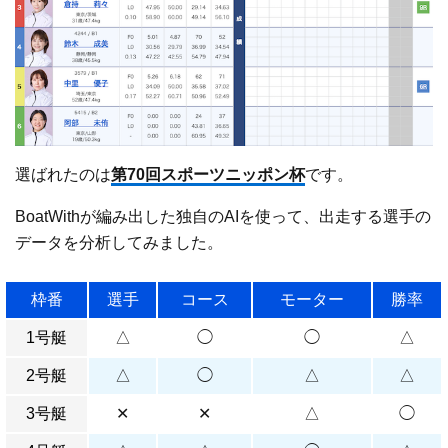
選ばれたのは
第70回スポーツニッポン杯
です。
BoatWithが編み出した独自のAIを使って、出走する選手の
データを分析してみました。
枠番
選手
コース
モーター
勝率
1号艇
△
◯
◯
△
2号艇
△
◯
△
△
3号艇
✕
✕
△
◯