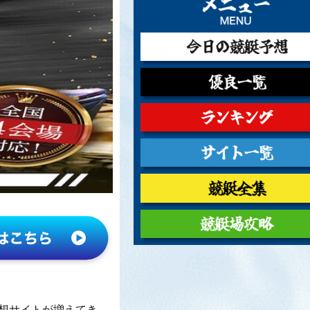
想サイトが増えてき