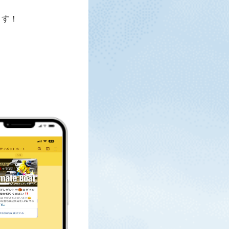
ます！
4
5