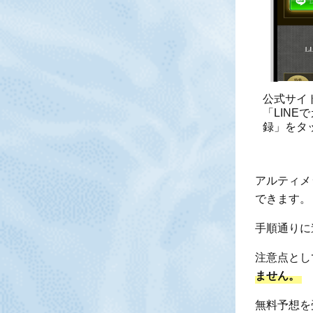
公式サイ
「LINE
録」をタ
アルティメ
できます。
手順通りに
注意点とし
ません。
無料予想を