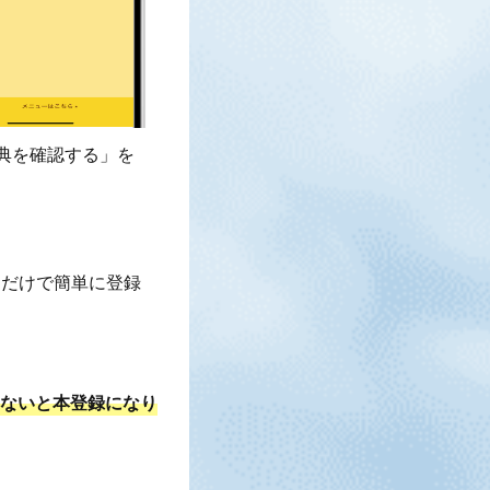
典を確認する」を
「LINEでログイン」をタッ
「許可す
プ
るだけで簡単に登録
しないと本登録になり