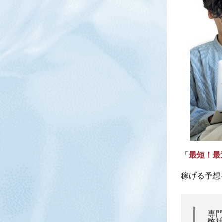
「
最短！最
稼げる予想
専
弊