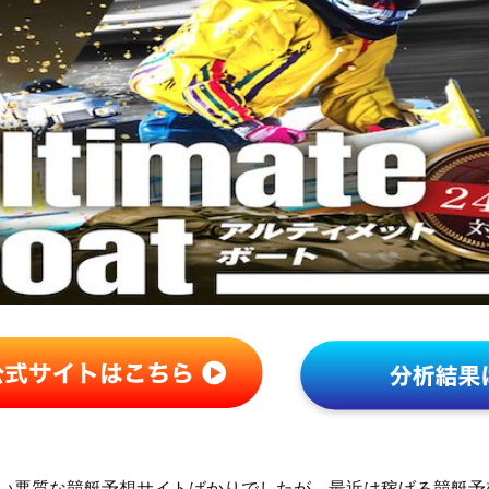
い悪質な競艇予想サイトばかりでしたが、最近は稼げる競艇予