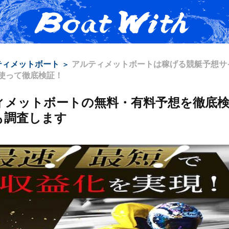
ティメットボート
アルティメットボートは稼げる競艇予想サ
を使って徹底検証！
ィメットボートの無料・有料予想を徹底
も調査します