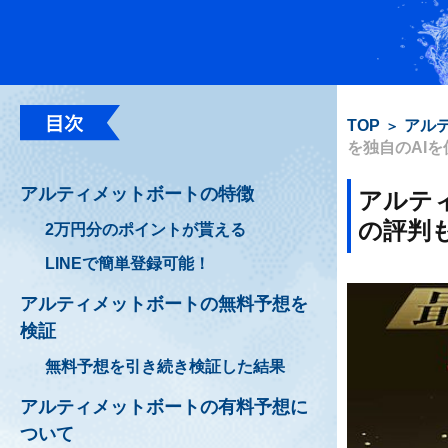
TOP
アル
を独自のAI
アルティメットボートの特徴
アルテ
の評判
2万円分のポイントが貰える
LINEで簡単登録可能！
アルティメットボートの無料予想を
検証
無料予想を引き続き検証した結果
アルティメットボートの有料予想に
ついて