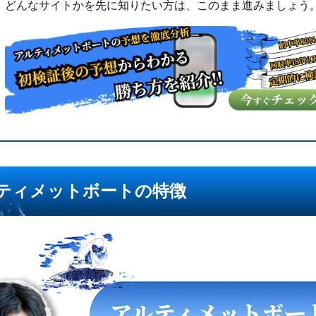
どんなサイトかを先に知りたい方は、このまま進みましょう
ティメットボートの特徴