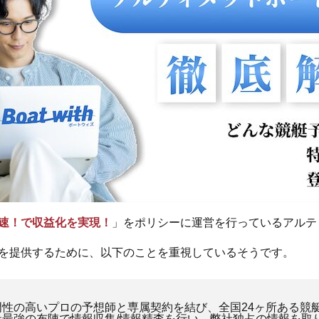
速！で収益化を実現！
」をポリシーに運営を行っているアルテ
を提供するために、以下のことを重視しているそうです。
門性の高いプロの予想師と専属契約を結び、全国24ヶ所ある競
社最強の布陣で情報収集/情報精査を行い、弊社独占の情報を取