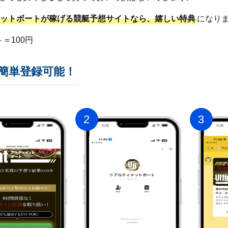
メットボートが稼げる競艇予想サイトなら、嬉しい特典
になり
＝100円
で簡単登録可能！
2
3