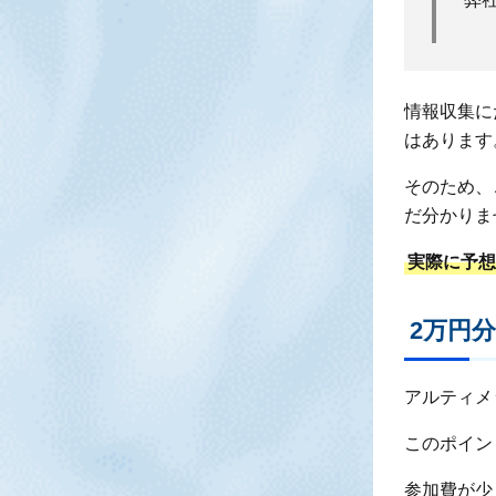
情報収集に
はあります
そのため、
だ分かりま
実際に予
2万円
アルティメ
このポイン
参加費が少