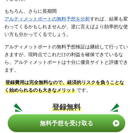
26年4月4日
宮島5R
三連単
6点
0円
もちろん、さらに長期間
26年4月3日
徳山7R
三連単
4点
42,250円
アルティメットボートの無料予想を分析
すれば、結果も変
わってくるかもしれませんが、逆に言えばより効率的な使
26年3月30日
戸田12R
三連単
8点
19,500円
い方も分かってくるでしょう。
26年3月29日
三国6R
三連単
8点
25,200円
アルティメットボートの無料予想検証は継続して行ってい
26年3月25日
三国7R
三連単
8点
22,650円
きますが、現時点でこれだけの利益を確保できているな
ら、アルティメットボートは十分に優良サイトと評価でき
26年3月24日
三国6R
三連単
6点
0円
ます。
26年3月23日
多摩川10R
三連単
8点
38,500円
登録費用は完全無料なので、経済的リスクを負うことな
く始められるのも大きなメリット
です。
26年3月20日
江戸川1R
三連単
8点
27,000円
登録無料
26年3月19日
平和島12R
三連単
8点
25,250円
26年3月18日
宮島3R
三連単
8点
40,500円
無料予想を受け取る
26年3月17日
三国7R
三連単
8点
0円