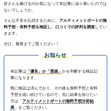
皆さんも稼げるのか気になって本記事に辿り着いたのでは
ないでしょうか。
そんな不安を払拭するために、
アルティメットボートの無
料予想・有料予想を検証し、口コミでの評判を調査
してい
きます。
ぜひ、最後までご覧ください！
お知らせ
本記事は
「優良」か「悪徳」
かを判断する検証記
事になります。
既に検証は済んでおり、その後も無料予想と有料
予想を追い続けているので、先に結果を知りたい
方は「
アルティメットボートの無料予想分析結
果
」をご覧ください。