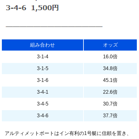
組み合わせ
オッズ
3-1-4
16.0倍
3-1-5
34.8倍
3-1-6
45.1倍
3-4-1
22.6倍
3-4-5
30.7倍
3-4-6
37.7倍
アルティメットボートはイン有利の1号艇に信頼を置き、