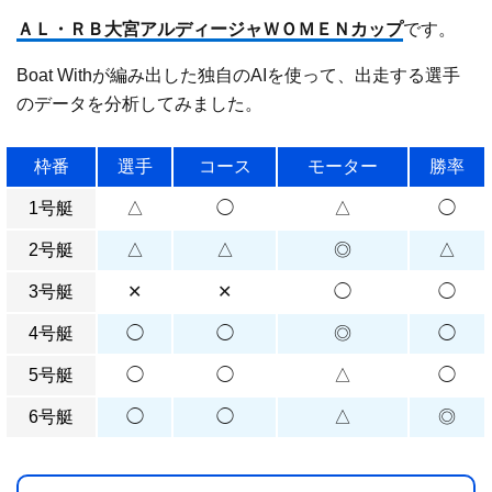
ＡＬ・ＲＢ大宮アルディージャＷＯＭＥＮカップ
です。
Boat Withが編み出した独自のAIを使って、出走する選手
のデータを分析してみました。
枠番
選手
コース
モーター
勝率
1号艇
△
◯
△
◯
2号艇
△
△
◎
△
3号艇
✕
✕
◯
◯
4号艇
◯
◯
◎
◯
5号艇
◯
◯
△
◯
6号艇
◯
◯
△
◎