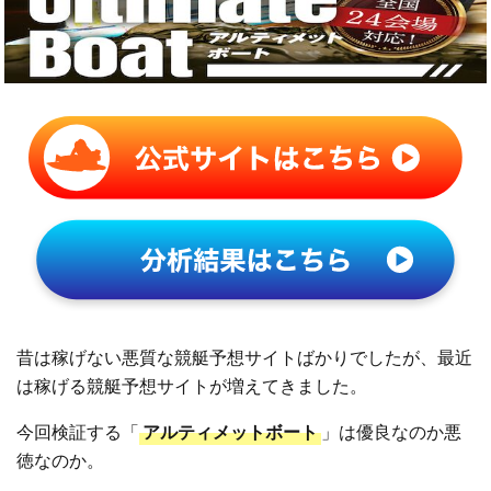
昔は稼げない悪質な競艇予想サイトばかりでしたが、最近
は稼げる競艇予想サイトが増えてきました。
今回検証する「
アルティメットボート
」は優良なのか悪
徳なのか。