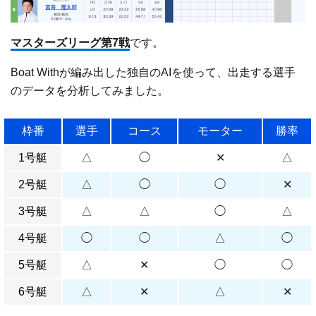
26年1月7日
下関4R
三連単
8点
51,800円
26年1月5日
唐津7R
三連単
8点
33,300円
マスターズリーグ第7戦
です。
26年1月4日
蒲郡4R
三連単
6点
44,000円
Boat Withが編み出した独自のAIを使って、出走する選手
のデータを分析してみました。
25年12月28日
福岡2R
三連単
6点
0円
25年12月25日
津5R
三連単
6点
18,000円
枠番
選手
コース
モーター
勝率
1号艇
△
◯
✕
△
25年12月20日
福岡2R
三連単
6点
19,800円
2号艇
△
◯
◯
✕
25年12月19日
福岡2R
三連単
6点
70,350円
3号艇
△
△
◯
△
25年12月17日
常滑4R
三連単
6点
32,400円
4号艇
◯
◯
△
◯
25年12月15日
蒲郡4R
三連単
6点
23,000円
5号艇
△
✕
◯
◯
25年12月13日
丸亀4R
三連単
6点
0円
6号艇
△
✕
△
✕