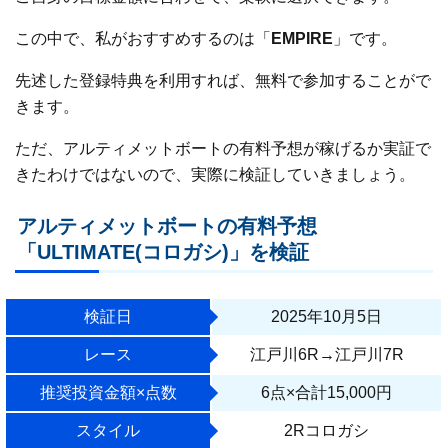
26年2月17日
常滑3R
三連単
6点
25,200円
この中で、私がおすすめするのは「
EMPIRE
」です。
26年2月16日
徳山7R
三連単
6点
20,000円
先述した登録特典を利用すれば、無料で参加することがで
きます。
26年2月15日
びわこ12R
三連単
6点
17,000円
ただ、アルティメットボートの有料予想が稼げるか実証で
26年2月14日
平和島2R
三連単
6点
34,900円
きたわけではないので、実際に検証していきましょう。
26年2月12日
尼崎3R
三連単
6点
0円
アルティメットボートの有料予想
26年2月10日
児島2R
三連単
6点
58,500円
「ULTIMATE(コロガシ)」を検証
26年2月9日
住之江3R
三連単
8点
41,900円
検証日
2025年10月5日
26年2月7日
びわこ6R
三連単
6点
15,500円
レース
江戸川6R→江戸川7R
26年2月5日
びわこ3R
三連単
6点
0円
推奨投資金額×点数
6点×合計15,000円
26年2月3日
浜名湖12R
三連単
6点
41,100円
スタイル
2Rコロガシ