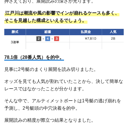
押さえており、展開読みの深さが光ります。
25年9月30日
常滑5R
三連単
6点
19,500円
江戸川は潮流や風の影響でインが崩れるケースも多く、
25年9月29日
びわこ3R
三連単
6点
46,950円
そこを見越した構成といえるでしょう。
25年9月11日
津5R
三連単
6点
0円
25年9月10日
宮島4R
三連単
6点
15,400円
25年9月9日
唐津7R
三連単
9点
28,100円
78.1倍（28番人気）を的中。
25年9月8日
児島4R
三連単
6点
35,800円
見事に2号艇のまくり展開を読み切りました。
25年9月5日
住之江5R
三連単
6点
0円
オッズを見ても人気が割れていたことから、決して簡単な
レースではなかったことが分かります。
25年9月4日
津5R
三連単
6点
44,500円
そんな中で、アルティメットボートは1号艇の逃げ崩れを
25年9月1日
鳴門7R
三連単
6点
0円
予測し、2号艇頭の中穴決着を的中。
25年8月27日
津5R
三連単
6点
40,950円
展開読みの精度が際立つ結果となりました。