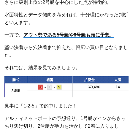
さらに級別上位の2号艇を中心にした点が特徴的。
水面特性とデータ傾向を考えれば、十分理にかなった判断
といえます。
一方で、
アウト勢である5号艇や6号艇も頭に予想。
堅い決着から穴決着まで抑えた、幅広い買い目となりまし
た。
それでは、結果を見てみましょう。
見事に「1-2-5」で的中しました！
アルティメットボートの予想通り、1号艇がインからきっ
ちり逃げ切り、2号艇が地力を活かして2着に入りまし