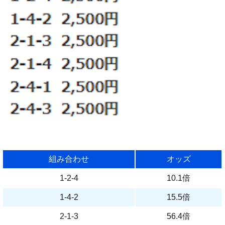
25年10月30日
大村4R
三連単
6点
37,500円
25年10月29日
住之江4R
三連単
8点
0円
25年10月28日
常滑5R
三連単
6点
25,000円
25年10月27日
びわこ3R
三連単
6点
39,000円
25年10月26日
芦屋7R
三連単
6点
25,000円
25年10月25日
桐生4R
三連単
8点
0円
25年10月24日
びわこ5R
三連単
6点
35,250円
組み合わせ
オッズ
25年10月23日
大村4R
三連単
6点
25,900円
1-2-4
10.1倍
25年10月21日
住之江4R
三連単
8点
0円
1-4-2
15.5倍
25年10月18日
鳴門7R
三連単
8点
35,350円
2-1-3
56.4倍