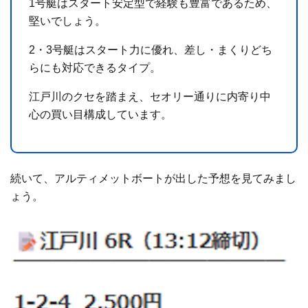
1号艇はスタート安定型で経験も豊富であるため、
堅いでしょう。
25年11月20日
鳴門7R
三連単
6点
33,600円
2・3号艇はスタート力に優れ、差し・まくりどち
25年11月19日
常滑3R
三連単
8点
28,600円
らにも対応できるタイプ。
25年11月15日
三国7R
三連単
6点
32,900円
江戸川のクセを踏まえ、セオリー通りに内寄り中
心の買い目構成しています。
25年11月14日
蒲郡4R
三連単
8点
33,200円
25年11月13日
常滑5R
三連単
6点
29,750円
25年11月12日
芦屋7R
三連単
6点
0円
続いて、アルティメットボートが出した予想を見てみまし
ょう。
25年11月6日
浜名湖3R
三連単
6点
41,250円
25年11月4日
住之江3R
三連単
6点
33,500円
25年11月2日
宮島4R
三連単
6点
24,900円
25年10月31日
津5R
三連単
6点
0円