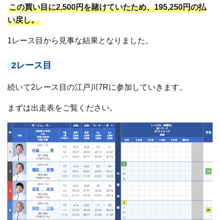
25年8月25日
鳴門7R
三連単
6点
25,500円
この買い目に2,500円を賭けていたため、195,250円の払
い戻し。
25年8月18日
住之江5R
三連単
8点
27,650円
1レース目から見事な結果となりました。
25年8月7日
若松5R
三連単
6点
15,250円
2レース目
続いて2レース目の江戸川7Rに参加していきます。
まずは出走表をご覧ください。