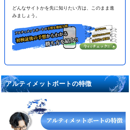
どんなサイトかを先に知りたい方は、このまま進
みましょう。
アルティメットボートの特徴