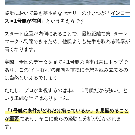
競艇において最も基本的なセオリーのひとつが「
インコー
ス＝1号艇が有利
」という考え方です。
スタート位置が内側にあることで、最短距離で第1ターン
マークへ到達できるため、他艇よりも先手を取れる確率が
高くなります。
実際、全国のデータを見ても1号艇の勝率は常にトップで
あり、この“イン有利”の傾向を前提に予想を組み立てるの
は当然といえるでしょう。
ただし、プロが重視するのは単に「1号艇だから強い」と
いう単純な話ではありません。
「1号艇の条件がどれだけ揃っているか」を見極めること
が重要
であり、そこに彼らの経験と分析が活かされま
す。