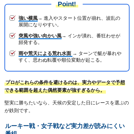
Point!
強い横風
→ 進入やスタート位置が崩れ、波乱の
展開になりやすい。
突風や強い向かい風
→ インが潰れ、番狂わせが
頻発する。
雨や荒天による荒れ水面
→ ターンで艇が暴れや
すく、思わぬ転覆や順位変動が起こる。
プロがこれらの条件を避けるのは、実力やデータで予想
できる範囲を超えた偶然要素が強すぎるから。
堅実に勝ちたいなら、天候の安定した日にレースを選ぶの
が鉄則です。
ルーキー戦・女子戦など実力差が読みにくい
番組