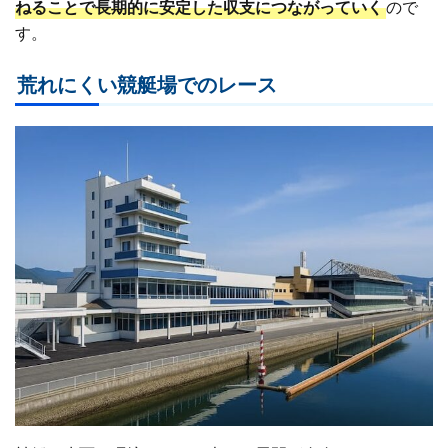
ねることで長期的に安定した収支につながっていく
ので
す。
荒れにくい競艇場でのレース