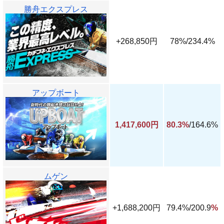
勝舟エクスプレス
+268,850円
78%/234.4%
アップボート
1,417,600円
80.3%
/164.6%
ムゲン
+1,688,200円
79.4%/200.9
%