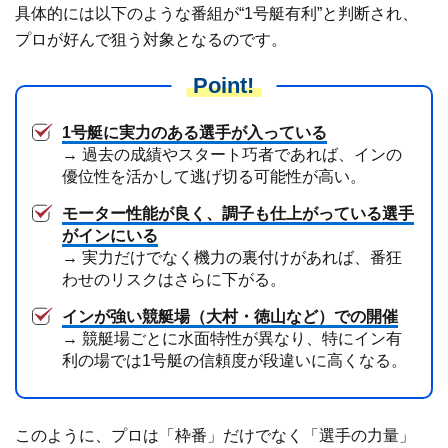
具体的には以下のような番組が“1号艇有利”と判断され、
プロが好んで狙う対象となるのです。
Point!
1号艇に実力のある選手が入っている
→ 過去の成績やスタート巧者であれば、インの
優位性を活かして逃げ切る可能性が高い。
モーター性能が良く、調子も仕上がっている選手
がインにいる
→ 実力だけでなく機力の裏付けがあれば、番狂
わせのリスクはさらに下がる。
インが強い競艇場（大村・徳山など）での開催
→ 競艇場ごとに水面特性が異なり、特にイン有
利の場では1号艇の信頼度が段違いに高くなる。
このように、プロは「枠番」だけでなく「選手の力量」