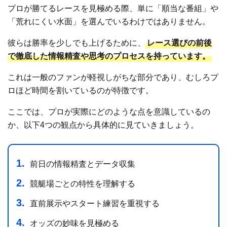
プロが勝てるレースを見極める際、単に「順当な番組」や
「荒れにくい水面」を選んでいるわけではありません。
彼らは勝率を少しでも上げるために、
レース選びの前後
で徹底した情報精査や思考のプロセスを持っています。
これは一般のファンが軽視しがちな部分であり、むしろプ
ロほど時間を割いているのが特徴です。
ここでは、プロが実際にどのような点を意識しているの
か、以下4つの観点から具体的に見ていきましょう。
前日の情報精査とデータ収集
競艇場ごとの特性を理解する
直前展示やスタート練習を重視する
オッズの妙味を見極める