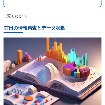
ご覧ください。
前日の情報精査とデータ収集