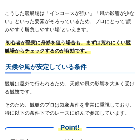
こうした競艇場は「インコースが強い」「風の影響が少な
い」といった要素がそろっているため、プロにとって“読
みやすく勝負しやすい場”といえます。
初心者が堅実に舟券を狙う場合も、まずは荒れにくい競
艇場からチェックするのが有効です。
天候や風が安定している条件
競艇は屋外で行われるため、天候や風の影響を大きく受け
る競技です。
そのため、競艇のプロは気象条件を非常に重視しており、
特に以下の条件下でのレースに好んで参加しています。
Point!