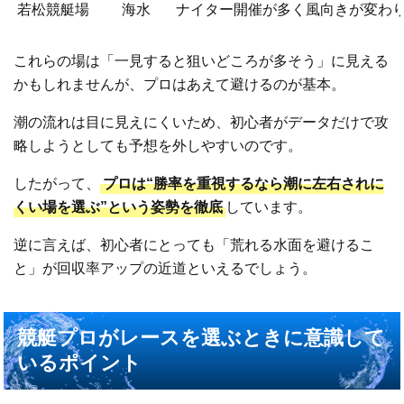
若松競艇場
海水
ナイター開催が多く風向きが変わ
これらの場は「一見すると狙いどころが多そう」に見える
かもしれませんが、プロはあえて避けるのが基本。
潮の流れは目に見えにくいため、初心者がデータだけで攻
略しようとしても予想を外しやすいのです。
したがって、
プロは“勝率を重視するなら潮に左右されに
くい場を選ぶ”という姿勢を徹底
しています。
逆に言えば、初心者にとっても「荒れる水面を避けるこ
と」が回収率アップの近道といえるでしょう。
競艇プロがレースを選ぶときに意識して
いるポイント