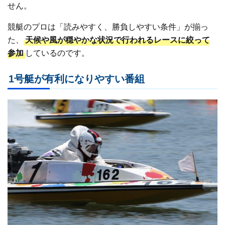
せん。
競艇のプロは「読みやすく、勝負しやすい条件」が揃っ
た、
天候や風が穏やかな状況で行われるレースに絞って
参加
しているのです。
1号艇が有利になりやすい番組