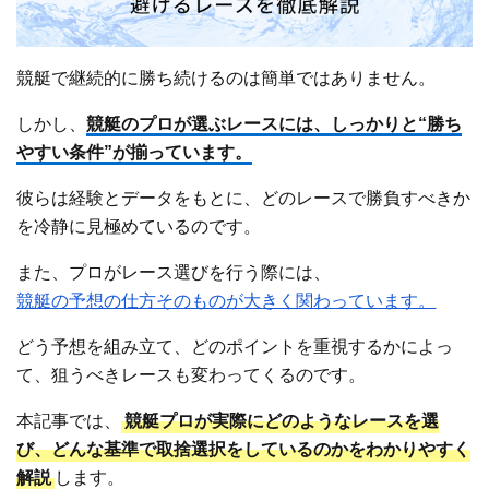
競艇で継続的に勝ち続けるのは簡単ではありません。
しかし、
競艇のプロが選ぶレースには、しっかりと“勝ち
やすい条件”が揃っています。
彼らは経験とデータをもとに、どのレースで勝負すべきか
を冷静に見極めているのです。
また、プロがレース選びを行う際には、
競艇の予想の仕方そのものが大きく関わっています。
どう予想を組み立て、どのポイントを重視するかによっ
て、狙うべきレースも変わってくるのです。
本記事では、
競艇プロが実際にどのようなレースを選
び、どんな基準で取捨選択をしているのか
をわかりやすく
解説
します。