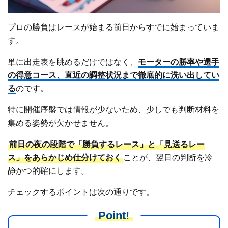
プロの勝負はレースが始まる前日からすでに始まっていま
す。
単に出走表を眺めるだけではなく、
モーターの勝率や選手
の得意コース、直近の調整状況まで徹底的に洗い出してい
る
のです。
特に開催序盤では情報が少ないため、少しでも判断材料を
集める姿勢が欠かせません。
前日の夜の段階で「勝負するレース」と「見送るレー
ス」をあらかじめ仕分けておく
ことが、翌日の判断を冷
静かつ的確にします。
チェックするポイントは次の通りです。
Point!