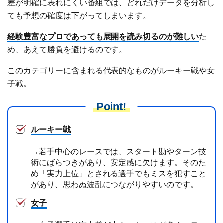
差が明確に表れにくい番組では、どれだけデータを分析し
ても予想の確度は下がってしまいます。
経験豊富なプロであっても展開を読み切るのが難しい
た
め、あえて勝負を避けるのです。
このカテゴリーに含まれる代表的なものがルーキー戦や女
子戦。
Point!
ルーキー戦
→若手中心のレースでは、スタート勘やターン技
術にばらつきがあり、安定感に欠けます。そのた
め「実力上位」とされる選手でもミスを犯すこと
があり、思わぬ波乱につながりやすいのです。
女子