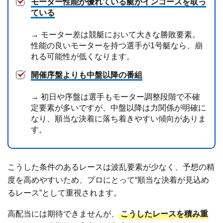
モーター性能が優れている艇がインコースを取っ
ている
→ モーター差は競艇において大きな勝敗要素。
性能の良いモーターを持つ選手が1号艇なら、崩
れる可能性が低くなります。
開催序盤よりも中盤以降の番組
→ 初日や序盤は選手もモーター調整段階で不確
定要素が多いですが、中盤以降は力関係が明確に
なり、順当な決着に落ち着きやすい傾向がありま
す。
こうした条件のあるレースは波乱要素が少なく、予想の精
度を高めやすいため、プロにとって“順当な決着が見込め
るレース”として重視されます。
高配当には期待できませんが、
こうしたレースを積み重