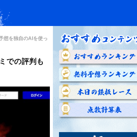
予想を独自のAIを使っ
ミでの評判も