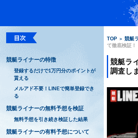
TOP
競艇
て徹底検証！
競艇ライナーの特徴
競艇ラ
調査し
登録するだけで1万円分のポイントが
貰える
メルアド不要！LINEで簡単登録でき
る
競艇ライナーの無料予想を検証
無料予想を引き続き検証した結果
競艇ライナーの有料予想について