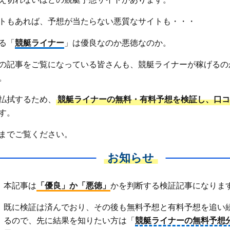
トもあれば、予想が当たらない悪質なサイトも・・・
る「
競艇ライナー
」は優良なのか悪徳なのか。
の記事をご覧になっている皆さんも、競艇ライナーが稼げるの
。
払拭するため、
競艇ライナーの無料・有料予想を検証し、口
す。
までご覧ください。
お知らせ
本記事は
「優良」か「悪徳」
かを判断する検証記事になりま
既に検証は済んでおり、その後も無料予想と有料予想を追い
るので、先に結果を知りたい方は「
競艇ライナーの無料予想