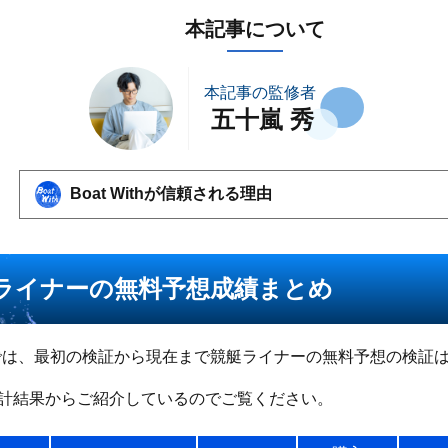
本記事について
本記事の監修者
五十嵐 秀
Boat Withが信頼される理由
100を超える競艇予想サイト
を検証
競艇歴15年以上の検証担当
が実費で検証
ライナーの無料予想成績まとめ
他サイトにはない
独自の検証方法
で検証
利用者に聞いた検証項目を設定
Withでは、最初の検証から現在まで競艇ライナーの無料予想の検証
Boat Withの検証結果や推奨利用方法は運営責任者である五
秀が監督しています。これまでの実績をもとに、数ある悪
計結果からご紹介しているのでご覧ください。
トの知識もしっかりと把握しており、どのサイトが信頼に
のか細かく検証します。