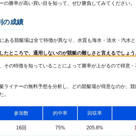
ーの勝率が高い買い目を知って、ぜひ勝負してみてください。
7日
徳山10R
三連単
5点
日
唐津10R
三連単
5点
別の成績
日
唐津11R
三連単
5点
所にある競艇場は全て特徴が異なり、水質も海水・淡水・汽水
0日
鳴門10R
三連単
5点
したところで、通用しないのが競艇の難しさと言えるでしょう
8日
芦屋11R
三連単
5点
、その特徴を知っていることによって勝率が上がるので得意・
3日
徳山11R
三連単
5点
艇ライナーの無料予想を分析し、どの競艇場が得意なのか、競
1日
鳴門10R
三連単
5点
た。
日
芦屋10R
三連単
5点
参加数
的中率
回収率
0日
常滑6R
三連単
5点
16回
75%
205.8%
8日
尼崎7R
三連単
5点