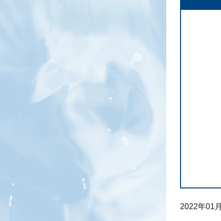
11月
10月3
10月2
10月2
10月2
10月1
10月
10月
9月3
2022年
9月2