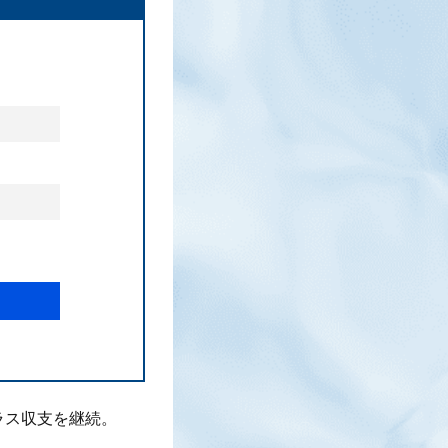
0円
5,800円
7,200円
13,300円
5,400円
円
0円
7,700円
12,300円
13,700円
ラス収支を継続。
0円