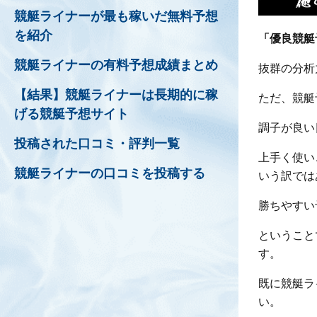
競艇ライナーが最も稼いだ無料予想
を紹介
「優良競艇
競艇ライナーの有料予想成績まとめ
抜群の分析
【結果】競艇ライナーは長期的に稼
ただ、競艇
げる競艇予想サイト
調子が良い
投稿された口コミ・評判一覧
上手く使い
競艇ライナーの口コミを投稿する
いう訳では
勝ちやすい
ということ
す。
既に競艇ラ
い。