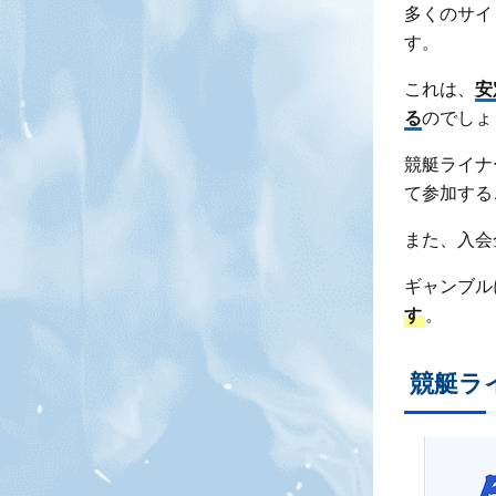
多くのサイ
す。
9月2
これは、
安
9月2
る
のでしょ
9月1
競艇ライナ
て参加する
9月1
また、入会
9月1
ギャンブル
9月4
す
。
9月1
競艇ラ
8月2
8月2