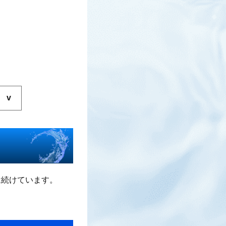
は続けています。
十嵐
徳サイ
値する