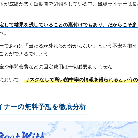
トが成績が悪く短期間で閉鎖をしている中、競艇ライナーは長
2日
唐津12R
三連単
5点
定して結果を残していることの裏付けでもあり、だからこそ多
1日
唐津10R
三連単
5点
う。
8日
びわこ6R
三連単
5点
ーであれば「当たるか外れるか分からない」という不安を抱え
ことができるでしょう。
5日
唐津12R
三連単
5点
金や年間会費などの固定費用は一切必要ありません。
1日
芦屋11R
三連単
5点
において、
リスクなしで高い的中率の情報を得られるという
日
びわこ6R
三連単
5点
日
浜名湖5R
三連単
5点
イナーの無料予想を徹底分析
8日
常滑6R
三連単
5点
7日
三国11R
三連単
5点