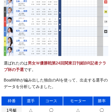
選ばれたのは
男女Ｗ優勝戦第24回関東日刊紙BR記者クラ
ブ杯の予選
です。
BoatWithが編み出した独自のAIを使って、出走する選手の
データを分析してみました。
枠番
選手
コース
モーター
勝率
1号艇
△
◯
△
◯