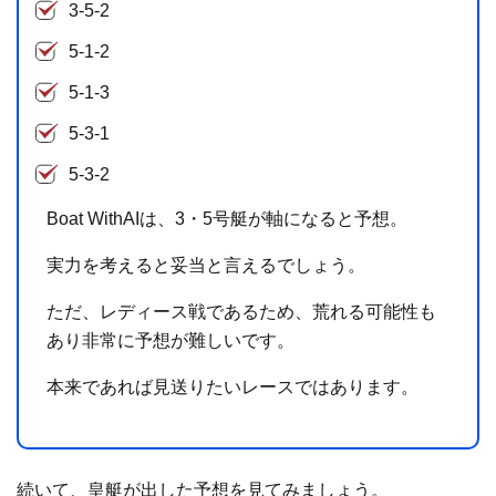
26年2月3日
江戸川4R
三連単
0円
点
3-5-2
5-1-2
10
26年1月30日
びわこ4R
三連単
49,800円
点
5-1-3
10
26年1月28日
蒲郡4R
三連単
27,900円
5-3-1
点
5-3-2
10
26年1月26日
蒲郡4R
三連単
18,100円
点
Boat WithAIは、3・5号艇が軸になると予想。
10
26年1月23日
唐津9R
三連単
0円
実力を考えると妥当と言えるでしょう。
点
ただ、レディース戦であるため、荒れる可能性も
10
26年1月22日
常滑4R
三連単
17,400円
点
あり非常に予想が難しいです。
10
本来であれば見送りたいレースではあります。
26年1月21日
鳴門7R
三連単
12,100円
点
10
26年1月18日
津4R
三連単
22,100円
点
続いて、皇艇が出した予想を見てみましょう。