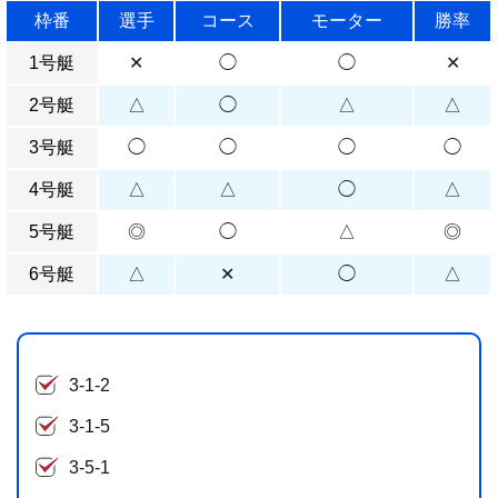
枠番
選手
コース
モーター
勝率
10
26年2月14日
びわこ4R
三連単
78,500円
点
1号艇
✕
◯
◯
✕
2号艇
△
◯
△
△
10
26年2月13日
芦屋7R
三連単
0円
点
3号艇
◯
◯
◯
◯
10
26年2月11日
浜名湖12R
三連単
18,600円
点
4号艇
△
△
◯
△
5号艇
◎
◯
△
◎
10
26年2月10日
唐津9R
三連単
0円
点
6号艇
△
✕
◯
△
10
26年2月9日
桐生5R
三連単
117,700円
点
10
26年2月8日
びわこ4R
三連単
15,400円
点
3-1-2
3-1-5
10
26年2月7日
戸田3R
三連単
20,500円
点
3-5-1
10