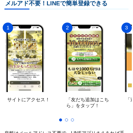
メルアド不要！LINEで簡単登録できる
1
2
3
サイトにアクセス！
「友だち追加はこち
「
ら」をタップ！