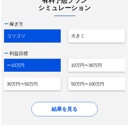
有料予想プラン
10
25年10月14日
芦屋8R
三連単
11,000円
点
シミュレーション
10
25年10月12日
三国4R
三連単
23,300円
点
ー
稼ぎ方
10
コツコツ
大きく
25年10月11日
住之江4R
三連単
13,000円
点
25年10月10日
福岡12R
三連単
9点
12,600円
ー
利益目標
25年10月9日
戸田12R
三連単
8点
13,000円
〜10万円
10万円〜30万円
25年10月8日
浜名湖5R
三連単
7点
13,000円
30万円〜50万円
50万円〜100万円
25年10月6日
津4R
三連単
6点
0円
10
25年10月4日
福岡12R
三連単
17,200円
点
結果を見る
25年10月2日
大村5R
三連単
6点
86,850円