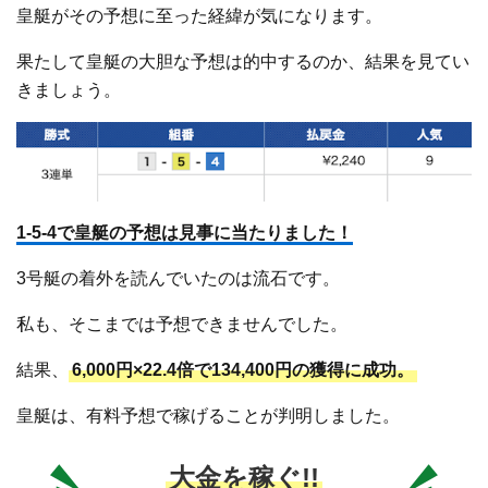
10
25年11月18日
住之江4R
三連単
10,300円
皇艇がその予想に至った経緯が気になります。
点
果たして皇艇の大胆な予想は的中するのか、結果を見てい
10
25年11月11日
江戸川5R
三連単
17,700円
点
きましょう。
10
25年11月6日
徳山9R
三連単
0円
点
10
25年11月4日
若松1R
三連単
22,900円
点
1-5-4で皇艇の予想は見事に当たりました！
10
25年11月2日
丸亀5R
三連単
10,100円
点
3号艇の着外を読んでいたのは流石です。
10
私も、そこまでは予想できませんでした。
25年11月1日
下関4R
三連単
12,900円
点
結果、
6,000円×22.4倍で134,400円の獲得に成功。
25年10月28日
下関5R
三連単
8点
18,400円
皇艇は、有料予想で稼げることが判明しました。
10
25年10月27日
鳴門9R
三連単
0円
点
大金を稼ぐ!!