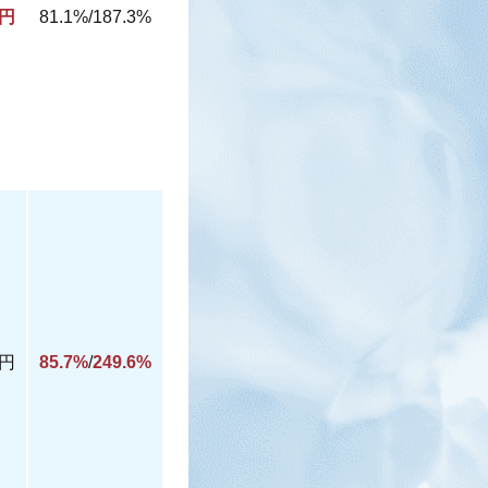
0円
81.1%/187.3%
0円
85.7%
/
249.6%