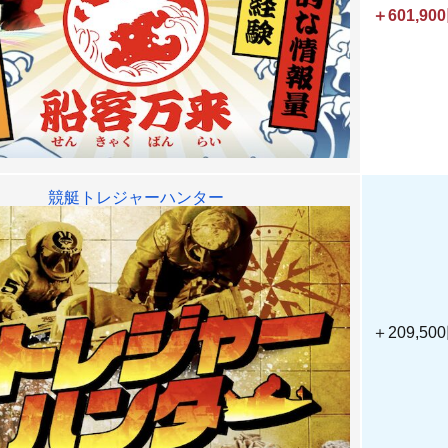
＋601,90
競艇トレジャーハンター
＋209,50