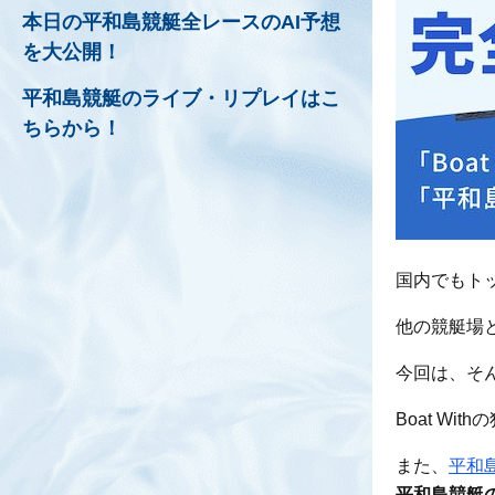
本日の平和島競艇全レースのAI予想
を大公開！
平和島競艇のライブ・リプレイはこ
ちらから！
国内でもト
他の競艇場
今回は、そ
Boat Wi
また、
平和
平和島競艇