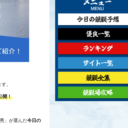
ます。
公開！
嵐 秀」が選んだ
今日の