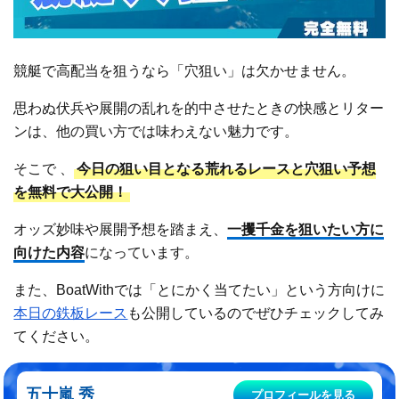
競艇で高配当を狙うなら「穴狙い」は欠かせません。
思わぬ伏兵や展開の乱れを的中させたときの快感とリター
ンは、他の買い方では味わえない魅力です。
そこで 、
今日の狙い目となる荒れるレースと穴狙い予想
を無料で大公開！
オッズ妙味や展開予想を踏まえ、
一攫千金を狙いたい方に
向けた内容
になっています。
また、BoatWithでは「とにかく当てたい」という方向けに
本日の鉄板レース
も公開しているのでぜひチェックしてみ
てください。
五十嵐 秀
プロフィールを見る