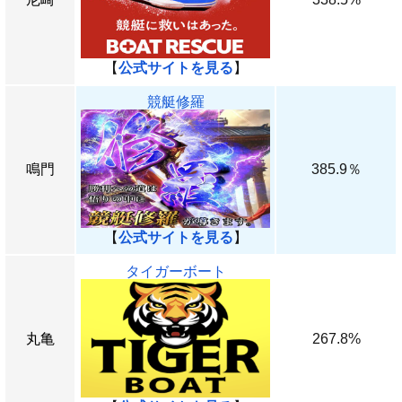
【
公式サイトを見る
】
競艇修羅
鳴門
385.9％
【
公式サイトを見る
】
タイガーボート
丸亀
267.8%