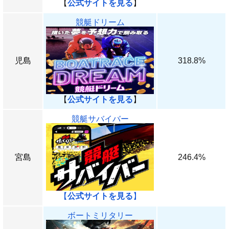
【
公式サイトを見る
】
競艇ドリーム
児島
318.8%
【
公式サイトを見る
】
競艇サバイバー
宮島
246.4%
【
公式サイトを見る
】
ボートミリタリー