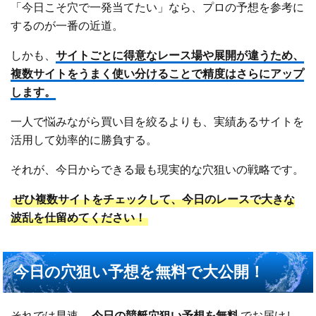
「今日こそ穴で一発当てたい」なら、プロの予想を参考に
するのが一番の近道。
しかも、
サイトごとに得意なレース場や展開が違うため、
複数サイトをうまく使い分けることで精度はさらにアップ
します。
一人で悩みながら買い目を絞るよりも、実績あるサイトを
活用して効率的に勝負する。
それが、今日からできる最も現実的な穴狙いの戦略です。
ぜひ複数サイトをチェックして、今日のレースで大きな
波乱を仕留めてください！
今日の穴狙い予想を無料で大公開！
それでは早速、
今日の競艇穴狙い予想を無料
でお届けし