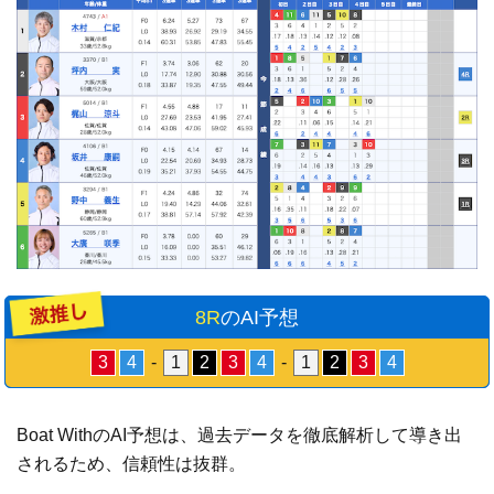
8R
のAI予想
3
4
-
1
2
3
4
-
1
2
3
4
Boat WithのAI予想は、過去データを徹底解析して導き出
されるため、信頼性は抜群。