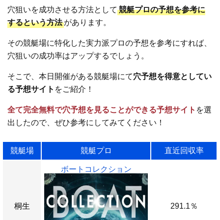
穴狙いを成功させる方法として
競艇プロの予想を参考に
するという方法
があります。
その競艇場に特化した実力派プロの予想を参考にすれば、
穴狙いの成功率はアップするでしょう。
そこで、本日開催がある競艇場にて
穴予想を得意としてい
る予想サイト
をご紹介！
全て完全無料で
穴予想
を見ることができる予想サイト
を選
出したので、ぜひ参考にしてみてください！
競艇場
競艇プロ
直近回収率
ボートコレクション
桐生
291.1％