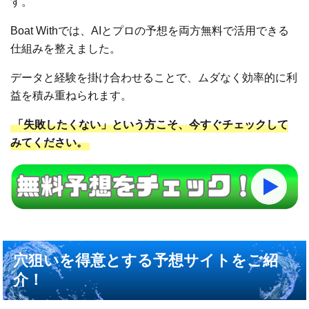
す。
Boat Withでは、AIとプロの予想を両方無料で活用できる
仕組みを整えました。
データと経験を掛け合わせることで、ムダなく効率的に利
益を積み重ねられます。
「失敗したくない」という方こそ、今すぐチェックして
みてください。
穴狙いを得意とする予想サイトをご紹
介！