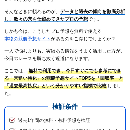
そんなときに頼れるのが、
データと過去の傾向を徹底分析
し、数々の穴を仕留めてきたプロの予想
です。
しかも今は、こうしたプロ予想を無料で使える
本物の競艇予想サイト
があるのをご存じでしょうか？
一人で悩むよりも、実績ある情報をうまく活用した方が、
今日のレースを勝ち抜く近道になります。
ここでは、
無料で利用でき、今日すぐにでも参考にでき
る「穴狙い特化」の競艇予想サイトTOP5を「回収率」と
「過去最高払戻」という分かりやすい指標で比較
しまし
た。
検証条件
過去1年間の無料・有料予想を検証