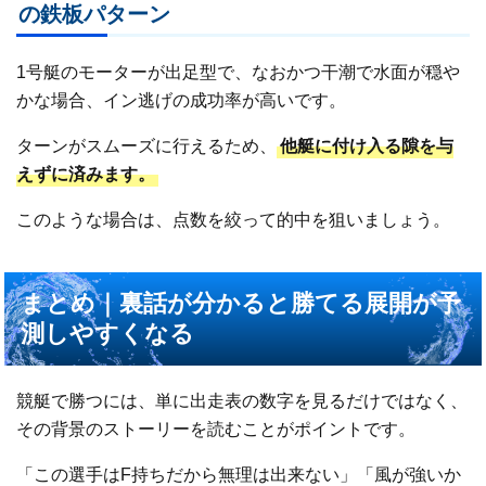
の鉄板パターン
1号艇のモーターが出足型で、なおかつ干潮で水面が穏や
かな場合、イン逃げの成功率が高いです。
ターンがスムーズに行えるため、
他艇に付け入る隙を与
えずに済みます。
このような場合は、点数を絞って的中を狙いましょう。
まとめ｜裏話が分かると勝てる展開が予
測しやすくなる
競艇で勝つには、単に出走表の数字を見るだけではなく、
その背景のストーリーを読むことがポイントです。
「この選手はF持ちだから無理は出来ない」「風が強いか