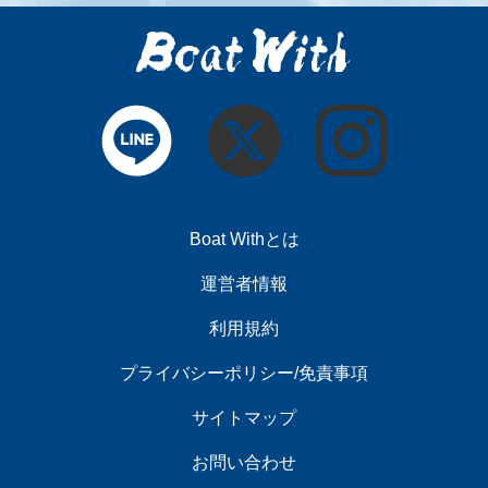
Boat Withとは
運営者情報
利用規約
プライバシーポリシー/免責事項
サイトマップ
お問い合わせ