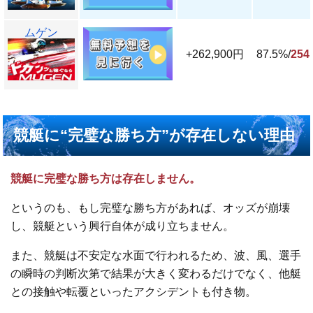
ムゲン
+262,900円
87.5%/
254
競艇に“完璧な勝ち方”が存在しない理由
競艇に完璧な勝ち方は存在しません。
というのも、もし完璧な勝ち方があれば、オッズが崩壊
し、競艇という興行自体が成り立ちません。
また、競艇は不安定な水面で行われるため、波、風、選手
の瞬時の判断次第で結果が大きく変わるだけでなく、他艇
との接触や転覆といったアクシデントも付き物。