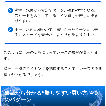
満潮：水位が不安定でターンが流れやすくなる。
スピードを落として回る、イン逃げや差しが決ま
りやすい。
干潮：水面が穏やかで、思い切ったターンが出来
る。スピードを乗せた、まくりが決まりやすい。
このように、潮の状態によってレースの展開が変わりま
す。
満潮・干潮のタイミングを把握することで、レースの予測
精度が上がるでしょう。
裏話から分かる“勝ちやすい買い方”4つ
のパターン