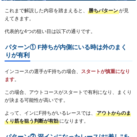
これまで解説した内容を踏まえると、
勝ちパターン
が見
えてきます。
代表的な4つの狙い目は以下の通りです。
パターン① F持ちが内側にいる時は外のまく
りが有利
インコースの選手がF持ちの場合、
スタートが慎重になり
ます
。
この場合、アウトコースがスタートで有利になり、まくり
が決まる可能性が高いです。
よって、インにF持ちがいるレースでは、
アウトからのま
くり筋を狙う判断が有効
になります。
パターン② 深インになったレースは“差し”を