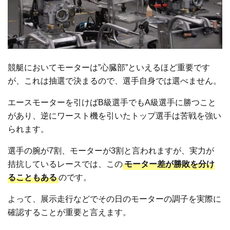
競艇においてモーターは”心臓部”といえるほど重要です
が、これは抽選で決まるので、選手自身では選べません。
エースモーターを引けばB級選手でもA級選手に勝つこと
があり、逆にワースト機を引いたトップ選手は苦戦を強い
られます。
選手の腕が7割、モーターが3割と言われますが、実力が
拮抗しているレースでは、この
モーター差が勝敗を分け
ることもある
のです。
よって、展示走行などでその日のモーターの調子を実際に
確認することが重要と言えます。