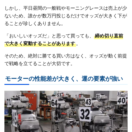
しかし、平日昼間の一般戦やモーニングレースは売上が少
ないため、誰かが数万円投じるだけでオッズが大きく下が
ることが珍しくありません。
「おいしいオッズだ」と思って買っても、
締め切り直前
で大きく変動することがあります
。
そのため、絶対に勝てる買い方はなく、オッズが動く前提
で戦略を立てることが大切です。
モーターの性能差が大きく、運の要素が強い