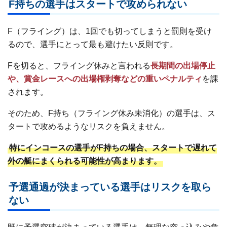
F持ちの選手はスタートで攻められない
F（フライング）は、1回でも切ってしまうと罰則を受け
るので、選手にとって最も避けたい反則です。
Fを切ると、フライング休みと言われる
長期間の出場停止
や、
賞金レースへの出場権剥奪などの重いペナルティ
を課
されます。
そのため、F持ち（フライング休み未消化）の選手は、ス
タートで攻めるようなリスクを負えません。
特にインコースの選手がF持ちの場合、スタートで遅れて
外の艇にまくられる可能性が高まります。
予選通過が決まっている選手はリスクを取ら
ない