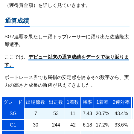
（獲得賞金額）を詳しく見ていきます。
通算成績
SG2連覇を果たし一躍トップレーサーに躍り出た佐藤隆太
郎選手。
ここでは、
デビュー以来の通算成績をデータで振り返りま
す。
ボートレース界でも屈指の安定感を誇るその数字から、実
力の高さと成長の軌跡が見えてきました。
グレード
出場節数
出走数
1着数
勝率
1着率
2連対率
SG
7
53
11
7.43
20.7%
43.4%
G1
30
244
42
6.18
17.2%
33.6%