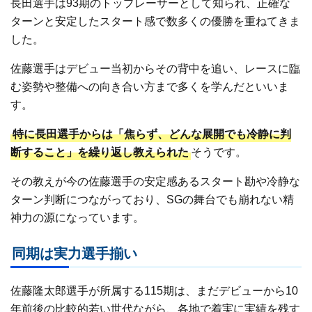
長田選手は93期のトップレーサーとして知られ、正確な
ターンと安定したスタート感で数多くの優勝を重ねてきま
した。
佐藤選手はデビュー当初からその背中を追い、レースに臨
む姿勢や整備への向き合い方まで多くを学んだといいま
す。
特に長田選手からは「焦らず、どんな展開でも冷静に判
断すること」を繰り返し教えられた
そうです。
その教えが今の佐藤選手の安定感あるスタート勘や冷静な
ターン判断につながっており、SGの舞台でも崩れない精
神力の源になっています。
同期は実力選手揃い
佐藤隆太郎選手が所属する115期は、まだデビューから10
年前後の比較的若い世代ながら、各地で着実に実績を残す