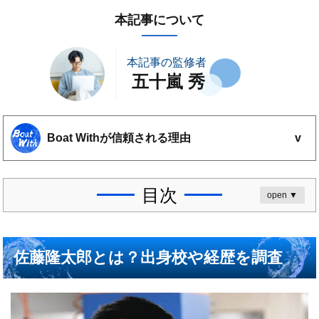
本記事について
本記事の監修者
五十嵐 秀
Boat Withが信頼される理由
100を超える競艇予想サイト
を検証
競艇歴15年以上の検証担当
が実費で検証
目次
open ▼
他サイトにはない
独自の検証方法
で検証
利用者に聞いた検証項目を設定
佐藤隆太郎とは？出身校や経歴を調査
Boat Withの検証結果や推奨利用方法は運営責任者である五十
嵐 秀が監督しています。これまでの実績をもとに、数ある悪
徳サイトの知識もしっかりと把握しており、どのサイトが信
頼に値するのか細かく検証します。