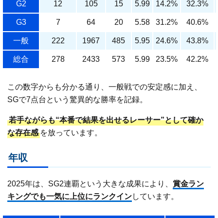
G2
12
105
15
5.99
14.2%
32.3%
G3
7
64
20
5.58
31.2%
40.6%
一般
222
1967
485
5.95
24.6%
43.8%
総合
278
2433
573
5.99
23.5%
42.2%
この数字からも分かる通り、一般戦での安定感に加え、
SGで7点台という驚異的な勝率を記録。
若手ながらも“本番で結果を出せるレーサー”として確か
な存在感
を放っています。
年収
2025年は、SG2連覇という大きな成果により、
賞金ラン
キングでも一気に上位にランクイン
しています。