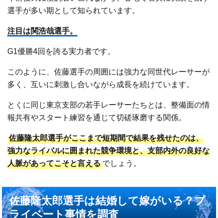
選手が多い期として知られています。
注目は関浩哉選手。
G1優勝4回を誇る実力者です。
このように、佐藤選手の周囲には強力な同世代レーサーが
多く、互いに刺激し合いながら成長を続けています。
とくに同じ東京支部の若手レーサーたちとは、整備面の情
報共有やスタート練習を通じて切磋琢磨する関係。
佐藤隆太郎選手がここまで短期間で結果を残せたのは、
強力なライバルに囲まれた競争環境と、支部内外の良好な
人脈があってこそと言える
でしょう。
佐藤隆太郎選手は結婚して嫁がいる？プ
ライベート事情を調査