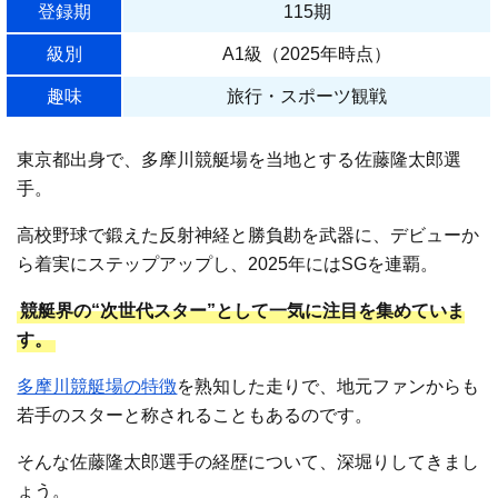
登録期
115期
級別
A1級（2025年時点）
趣味
旅行・スポーツ観戦
東京都出身で、多摩川競艇場を当地とする佐藤隆太郎選
手。
高校野球で鍛えた反射神経と勝負勘を武器に、デビューか
ら着実にステップアップし、2025年にはSGを連覇。
競艇界の“次世代スター”として一気に注目を集めていま
す。
多摩川競艇場の特徴
を熟知した走りで、地元ファンからも
若手のスターと称されることもあるのです。
そんな佐藤隆太郎選手の経歴について、深堀りしてきまし
ょう。