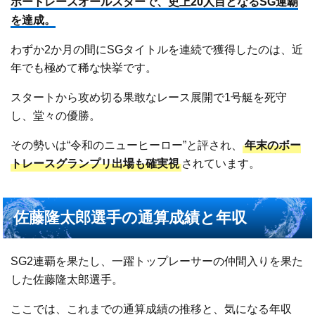
ボートレースオールスターで、史上20人目となるSG連覇
を達成。
わずか2か月の間にSGタイトルを連続で獲得したのは、近
年でも極めて稀な快挙です。
スタートから攻め切る果敢なレース展開で1号艇を死守
し、堂々の優勝。
その勢いは“令和のニューヒーロー”と評され、
年末のボー
トレースグランプリ出場も確実視
されています。
佐藤隆太郎選手の通算成績と年収
SG2連覇を果たし、一躍トップレーサーの仲間入りを果た
した佐藤隆太郎選手。
ここでは、これまでの通算成績の推移と、気になる年収