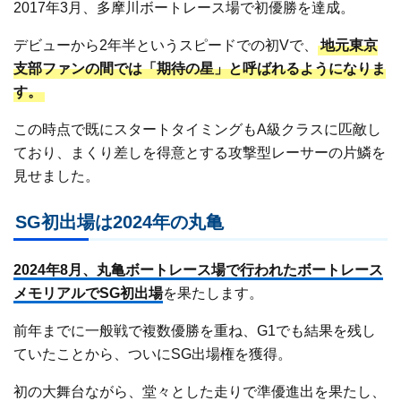
2017年3月、多摩川ボートレース場で初優勝を達成。
デビューから2年半というスピードでの初Vで、
地元東京
支部ファンの間では「期待の星」と呼ばれるようになりま
す。
この時点で既にスタートタイミングもA級クラスに匹敵し
ており、まくり差しを得意とする攻撃型レーサーの片鱗を
見せました。
SG初出場は2024年の丸亀
2024年8月、丸亀ボートレース場で行われたボートレース
メモリアルでSG初出場
を果たします。
前年までに一般戦で複数優勝を重ね、G1でも結果を残し
ていたことから、ついにSG出場権を獲得。
初の大舞台ながら、堂々とした走りで準優進出を果たし、