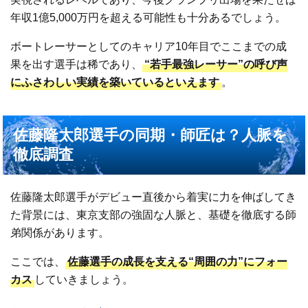
年収1億5,000万円を超える可能性も十分あるでしょう。
ボートレーサーとしてのキャリア10年目でここまでの成
果を出す選手は稀であり、
“若手最強レーサー”の呼び声
にふさわしい実績を築いているといえます
。
佐藤隆太郎選手の同期・師匠は？人脈を
徹底調査
佐藤隆太郎選手がデビュー直後から着実に力を伸ばしてき
た背景には、東京支部の強固な人脈と、基礎を徹底する師
弟関係があります。
ここでは、
佐藤選手の成長を支える“周囲の力”にフォー
カス
していきましょう。