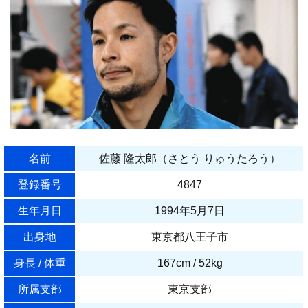
名前
佐藤 隆太郎（さとう りゅうたろう）
登録番号
4847
生年月日
1994年5月7日
出身地
東京都八王子市
身長 / 体重
167cm / 52kg
所属支部
東京支部