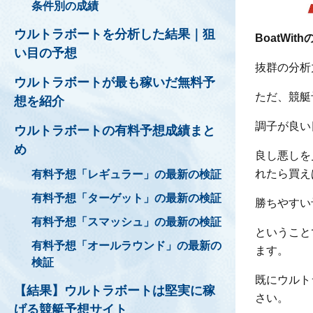
条件別の成績
ウルトラボートを分析した結果｜狙
BoatW
い目の予想
抜群の分析
ウルトラボートが最も稼いだ無料予
ただ、競艇
想を紹介
調子が良い
ウルトラボートの有料予想成績まと
め
良し悪しを
れたら買え
有料予想「レギュラー」の最新の検証
有料予想「ターゲット」の最新の検証
勝ちやすい
有料予想「スマッシュ」の最新の検証
ということ
有料予想「オールラウンド」の最新の
ます。
検証
既にウルト
【結果】ウルトラボートは堅実に稼
さい。
げる競艇予想サイト