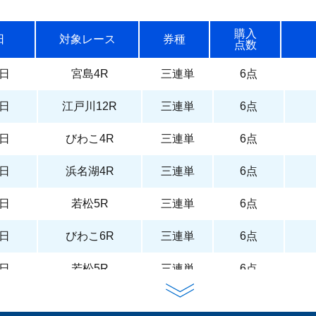
購入
日
対象レース
券種
点数
8日
宮島4R
三連単
6点
7日
江戸川12R
三連単
6点
6日
びわこ4R
三連単
6点
5日
浜名湖4R
三連単
6点
4日
若松5R
三連単
6点
3日
びわこ6R
三連単
6点
1日
若松5R
三連単
6点
0日
徳山9R
三連単
6点