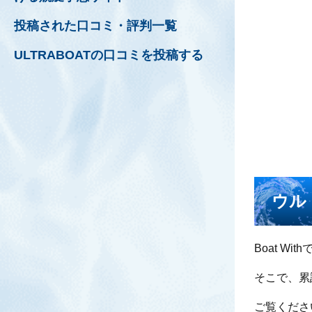
投稿された口コミ・評判一覧
ULTRABOATの口コミを投稿する
ウル
Boat 
そこで、累
ご覧くださ