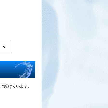
検証は続けています。
十嵐
徳サイ
値する