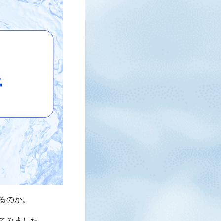
0円
14,800円
15,000円
20,000円
0円
15,000円
15,600円
39,000円
20,550円
るのか。
16,350円
てみました。