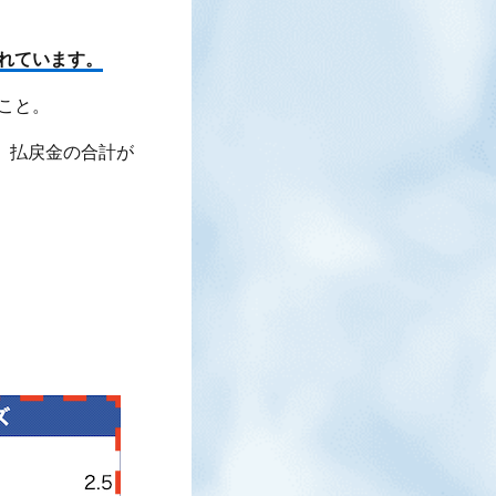
られています。
こと。
で、払戻金の合計が