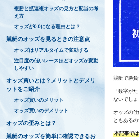
複勝と拡連複オッズの見方と配当の考
え方
オッズが0.0になる理由とは？
競艇のオッズを見るときの注意点
オッズはリアルタイムで変動する
注目度の低いレースほどオッズが変動
しやすい
競艇で勝負
オッズ買いとは？メリットとデメリ
ットをご紹介
「数字がた
ないでしょ
オッズ買いのメリット
オッズ買いのデメリット
オッズの仕
ともあるの
オッズの歪みとは？
本記事では
競艇のオッズを簡単に確認できるお