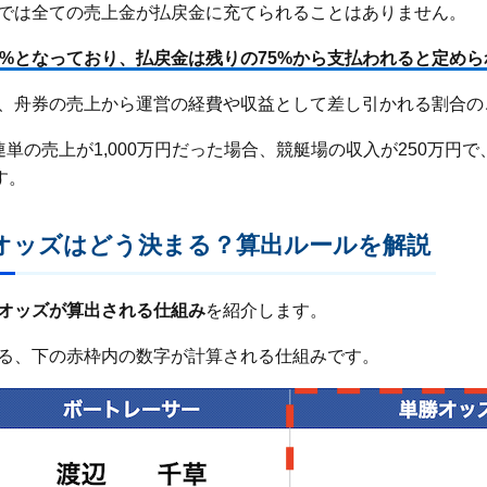
では全ての売上金が払戻金に充てられることはありません。
5%となっており、払戻金は残りの75%から支払われると定め
、舟券の売上から運営の経費や収益として差し引かれる割合の
連単の売上が1,000万円だった場合、競艇場の収入が250万円
す。
オッズはどう決まる？算出ルールを解説
オッズが算出される仕組み
を紹介します。
る、下の赤枠内の数字が計算される仕組みです。