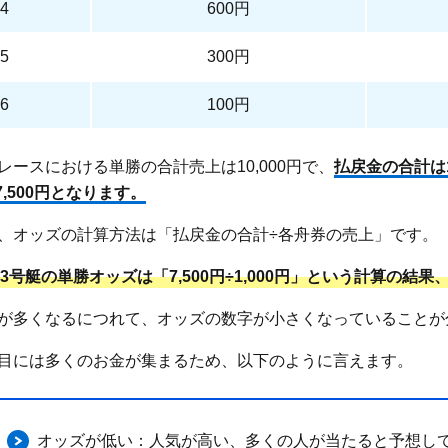
4
600円
5
300円
6
100円
レースにおける単勝の合計売上は10,000円で、
払戻金の合計は10,
7,500円となります。
、オッズの計算方法は「払戻金の合計÷各舟券の売上」です。
号艇の単勝オッズは「7,500円÷1,000円」という計算の結果、
が多くなるにつれて、オッズの数字が小さくなっていることが
目には多くのお金が集まるため、以下のように言えます。
オッズが低い：人気が高い、多くの人が当たると予想し