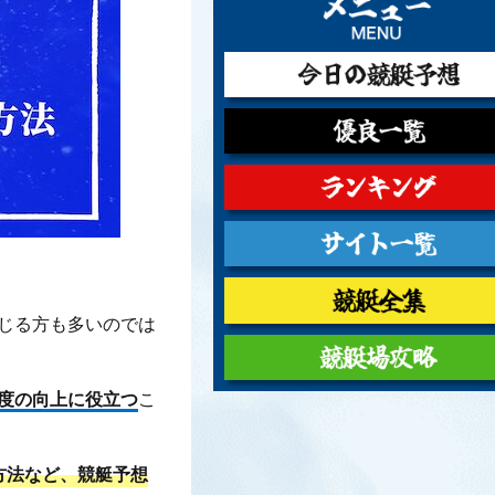
じる方も多いのでは
度の向上に役立つ
こ
方法など、競艇予想