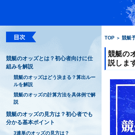
TOP
競艇
競艇の
競艇のオッズとは？初心者向けに仕
説しま
組みを解説
競艇のオッズはどう決まる？算出ルー
ルを解説
競艇のオッズの計算方法を具体例で解
説
競艇のオッズの見方は？初心者でも
分かる基本ポイント
3連単のオッズの見方は？