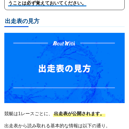
うことは必ず覚えておいてください。
出走表の見方
競艇は1レースごとに、
出走表が公開されます。
出走表から読み取れる基本的な情報は以下の通り。