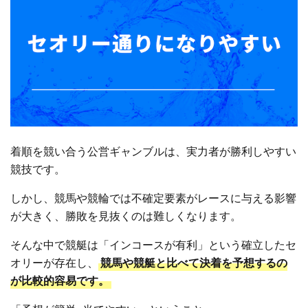
着順を競い合う公営ギャンブルは、実力者が勝利しやすい
競技です。
しかし、競馬や競輪では不確定要素がレースに与える影響
が大きく、勝敗を見抜くのは難しくなります。
そんな中で競艇は「インコースが有利」という確立したセ
オリーが存在し、
競馬や競艇と比べて決着を予想するの
が比較的容易です。