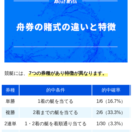
競艇には、
7つの券種があり特徴が異なります。
券種
的中条件
的中確率
単勝
1着の艇を当てる
1/6（16.7%）
複勝
2着までの艇を当てる
2/6（33.3%）
2連単
1・2着の艇を着順通り当てる
1/30（3.3%）