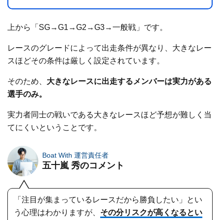
上から「SG→G1→G2→G3→一般戦」です。
レースのグレードによって出走条件が異なり、大きなレー
スほどその条件は厳しく設定されています。
そのため、
大きなレースに出走するメンバーは実力がある
選手のみ。
実力者同士の戦いである大きなレースほど予想が難しく当
てにくいということです。
Boat With 運営責任者
五十嵐 秀のコメント
「注目が集まっているレースだから勝負したい」とい
う心理はわかりますが、
その分リスクが高くなるとい