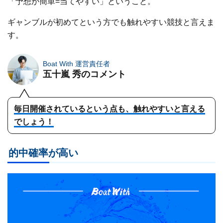
「予想が簡単=当てやすい」ということ。
ギャンブルが初めてという方でも触れやすい競技と言えま
す。
Boat With 運営責任者
五十嵐 秀のコメント
毎日開催されているという点も、触れやすいと言える
でしょう！
的中確率が高い