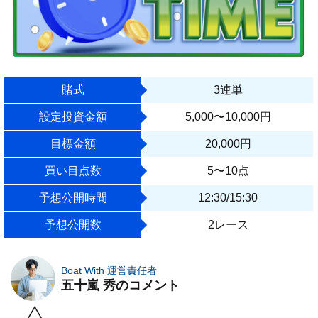
賭式
3連単
設定投資金額
5,000〜10,000円
目標金額
20,000円
買い目点数
5〜10点
予想公開時間
12:30/15:30
予想公開数
2レース
Boat With 運営責任者
五十嵐 秀のコメント