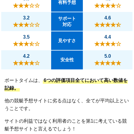
有料予想
投稿者：
匿名
評価：
3.2
4.6
サポート
５号艇のまくりを読み切ったのはさすが！マジで強
対応
い！
3.5
4.4
見やすさ
2023/12/19
投稿者：
匿名
4.2
5.0
評価：
安全性
お金なかったんですが、ないからこそ勝負！って思
ってボーナスタイムに参加しました。見
事！！！！！！大勝！！！！もうこれで終わりにし
ボートタイムは、
6つの評価項目全てにおいて高い数値を
ようと思うけど、やりたい自分がいますw
記録。
2023/12/19
他の競艇予想サイトに劣る点はなく、全てが平均以上とい
投稿者：
匿名
うことです。
評価：
サイトの利益ではなく利用者のことを第1に考えている競
無料予想で3万プラスになったので、思い切って有
料プランのすきま時間使ってみました！目標金額超
艇予想サイトと言えるでしょう！