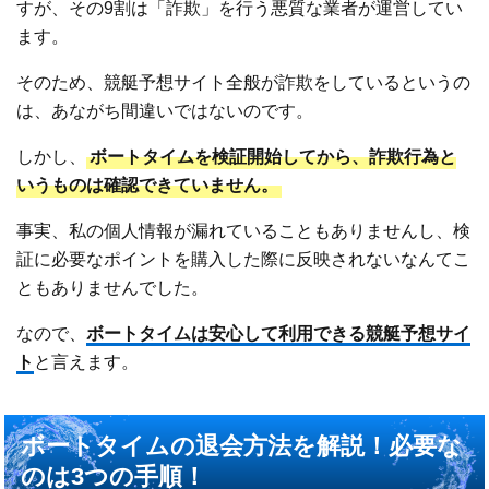
すが、その9割は「詐欺」を行う悪質な業者が運営してい
ます。
そのため、競艇予想サイト全般が詐欺をしているというの
は、あながち間違いではないのです。
しかし、
ボートタイムを検証開始してから、詐欺行為と
いうものは確認できていません。
事実、私の個人情報が漏れていることもありませんし、検
証に必要なポイントを購入した際に反映されないなんてこ
ともありませんでした。
なので、
ボートタイムは安心して利用できる競艇予想サイ
ト
と言えます。
ボートタイムの退会方法を解説！必要な
のは3つの手順！