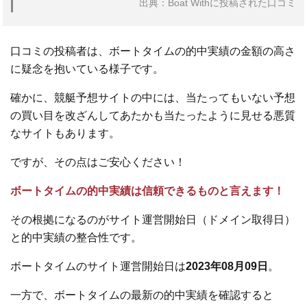
出典：Boat Withに投稿された口コミ
口コミの投稿者は、ボートタイムの的中実績の金額の高さ
に疑念を抱いている様子です。
確かに、競艇予想サイトの中には、当たってもいない予想
の買い目を改ざんしてあたかも当たったように見せる悪質
なサイトもあります。
ですが、その点はご安心ください！
ボートタイムの的中実績は信頼できるものと言えます！
その根拠になるのがサイト運営開始日（ドメイン取得日）
と的中実績の整合性です。
ボートタイムのサイト運営開始日は
2023年08月09日
。
一方で、ボートタイムの最新の的中実績を確認すると