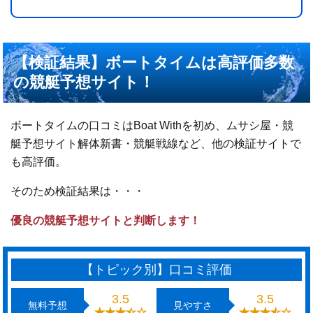
【検証結果】ボートタイムは高評価多数
の競艇予想サイト！
ボートタイムの口コミはBoat Withを初め、ムサシ屋・競
艇予想サイト解体新書・競艇戦線など、他の検証サイトで
も高評価。
そのため検証結果は・・・
優良の競艇予想サイトと判断します！
【トピック別】口コミ評価
3.5
3.5
無料予想
見やすさ