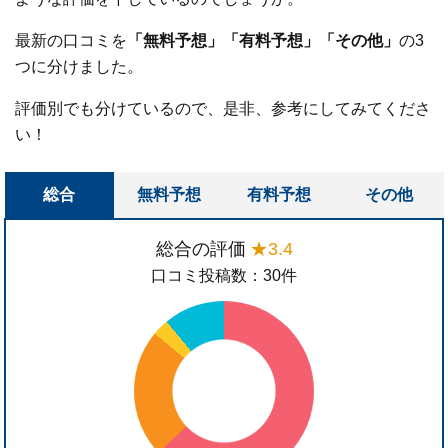
最新の口コミを
「無料予想」「有料予想」「その他」
の3
つに分けました。
評価別でも分けているので、是非、参考にしてみてくださ
い！
総合
無料予想
有料予想
その他
総合の評価
★3.4
口コミ投稿数：30件