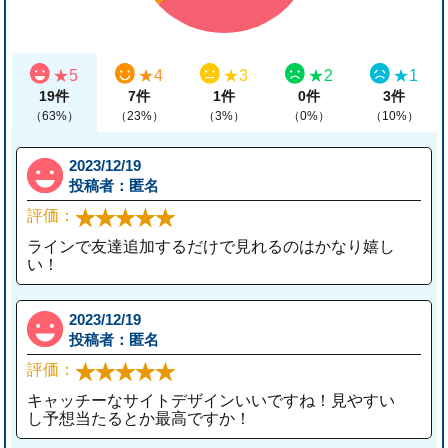
★5
★4
★3
★2
★1
19件
7件
1件
0件
3件
（63%）
（23%）
（3%）
（0%）
（10%）
2023/12/19
投稿者：
匿名
評価：
ラインで友達追加するだけで見れるのはかなり嬉し
い！
2023/12/19
投稿者：
匿名
評価：
キャッチーなサイトデザインいいですね！見やすい
し予想当たるとか最高ですか！