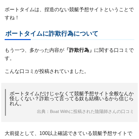
ボートタイムは、捏造のない競艇予想サイトということで
すね！
ボートタイムに詐欺行為について
もう一つ、多かった内容が
「詐欺行為」
に関する口コミで
す。
こんな口コミが投稿されていました。
ボートタイムだけじゃなくて競艇予想サイト全般なんか
怪しくない？詐欺って言ってる奴も結構いるから信じら
れん。
出典：Boat Withに投稿された陰陽師さんの口コミ
大前提として、100以上確認できている競艇予想サイトで