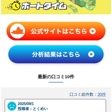
最新の口コミ10件
口コミ総件数：
30件
2025/09/1
投稿者：
とくめい