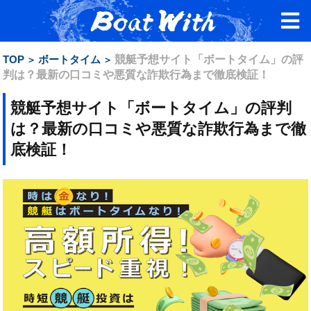
TOP
ボートタイム
競艇予想サイト「ボートタイム」の評
判は？最新の口コミや悪質な詐欺行為まで徹底検証！
競艇予想サイト「ボートタイム」の評判
は？最新の口コミや悪質な詐欺行為まで徹
底検証！