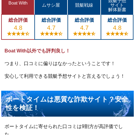
競艇予想
Boat With
ムサシ屋
競艇戦線
サイト
解体新書
総合評価
総合評価
総合評価
総合評価
4.8
4.7
4.7
4.8
Boat With以外でも評判良し！
つまり、口コミに偏りはなかったということです！
安心して利用できる競艇予想サイトと言えるでしょう！
ボートタイムは悪質な詐欺サイト？安全
性を検証！
ボートタイムに寄せられた口コミは9割方が高評価でし
た。