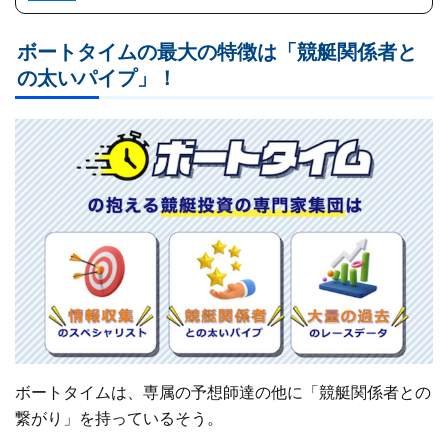
ボートタイムの最大の特徴は「競艇関係者と
の太いパイプ」！
ボートタイムは、専属の予想師達の他に「競艇関係者との
繋がり」を持っているそう。