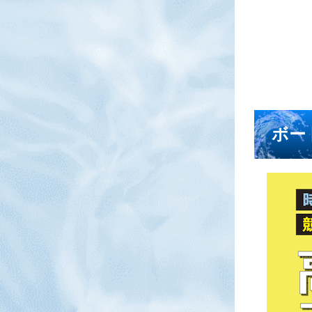
な
え
ボー
サ
と
サ
も