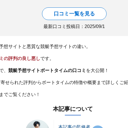
評
2023/12/19
口コミ一覧を見る
投稿者：
匿名
最新口コミ投稿日：2025/09/1
インで友達追加するだけで見れるのはかなり嬉しい！
予想サイトと悪質な競艇予想サイトの違い。
評
2023/12/19
投稿者：
匿名
ミの評判の良し悪し
です。
ャッチーなサイトデザインいいですね！見やすいし予想当たる
！
で、
競艇予想サイト
ボートタイムの口コミ
を大公開！
Withに寄せられた評判からボートタイムの特徴や概要まで詳しくご
評
2023/12/19
までご覧ください！
投稿者：
匿名
しようって迷ってる時に連絡してくれるのまじで神かよwプラ
本記事について
ないで無料予想で稼いでみてくださいとかいい人すぎる！
本記事の監修者