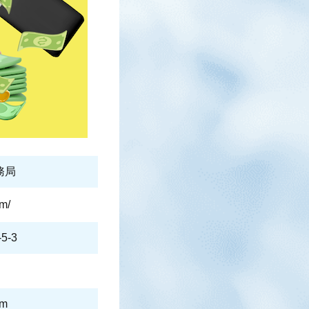
稼げました。
務局
om/
-3
om