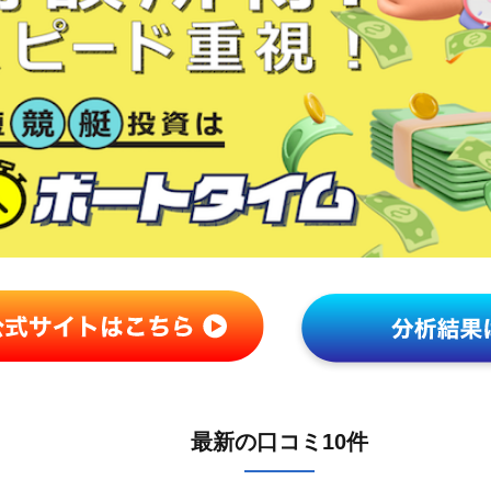
最新の口コミ10件