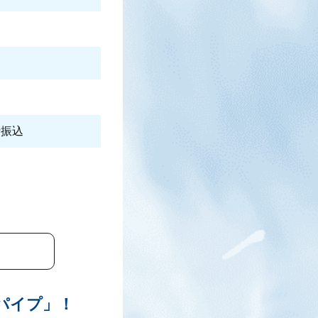
行振込
パイプ」！