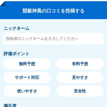
2024/02/2
競艇神風の口コミを投稿する
投稿者：
匿名
評価：
無料予想稼げるのは嬉しいよね！でも点数増やしても
ニックネーム
っと難しいレース当てて欲しくなったりする。でかい
の欲しい。
2024/02/2
評価ポイント
投稿者：
匿名
評価：
無料予想
有料予想
神風の有料予想使ってから金銭感覚バグってきまし
た。w
サポート対応
見やすさ
2024/02/2
使いやすさ
安全性
投稿者：
匿名
評価：
満足度