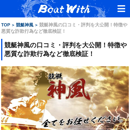
TOP
競艇神風
競艇神風の口コミ・評判を大公開！特徴や
悪質な詐欺行為など徹底検証！
競艇神風の口コミ・評判を大公開！特徴や
悪質な詐欺行為など徹底検証！