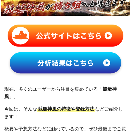
現在、多くのユーザーから注目を集めている「
競艇神
風
」。
今回は、そんな
競艇神風の特徴や登録方法
などご紹介し
ます！
概要や予想方法などに触れているので、ぜひ最後までご覧