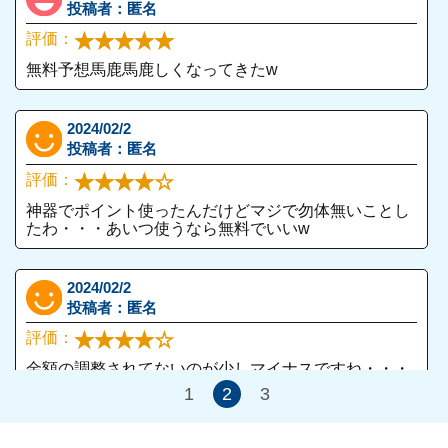
投稿者：
匿名
評価：
無料予想馬鹿馬鹿しくなってきたw
2024/02/2
投稿者：
匿名
評価：
神器でポイント使ったんだけどマジで勿体無いことし
たわ・・・あいつ使うなら無料でいいw
2024/02/2
投稿者：
匿名
評価：
金額の調整されてないのが少しマイナスですね・・・
調整したらめちゃめちゃ稼げそうではあるんですが、
1
2
3
自分ではどうしてもビビってできないのでやって欲し
いです。