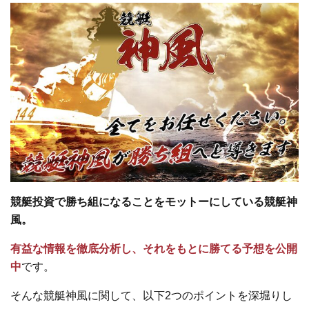
徳サイトの知識もしっかりと把握しており、どのサイトが信
頼に値するのか細かく検証します。
競艇投資で勝ち組になることをモットーにしている競艇神
風。
有益な情報を徹底分析し、それをもとに勝てる予想を公開
中
です。
そんな競艇神風に関して、以下2つのポイントを深堀りし