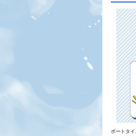
ボートタイ