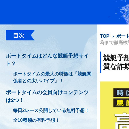
TOP
ボー
為まで徹底検
ボートタイムはどんな競艇予想サイ
競艇予
ト？
質な詐
ボートタイムの最大の特徴は「競艇関
係者との太いパイプ」！
ボートタイムの会員向けコンテンツ
は2つ！
毎日2レース公開している無料予想！
全10種類の有料予想！