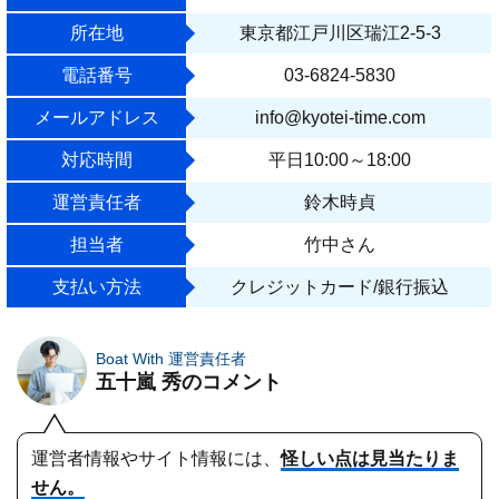
んと追加されるし、サポートもしてくれる。安全
所在地
東京都江戸川区瑞江2-5-3
性は良いのではないかな！！！
電話番号
03-6824-5830
2023/12/19
メールアドレス
info@kyotei-time.com
投稿者：
匿名
評価：
対応時間
平日10:00～18:00
投資って思ったより簡単なのかも？って思えるく
運営責任者
鈴木時貞
らい秒で54万円稼げました。展開読み切ったのは
マジですごい。
担当者
竹中さん
支払い方法
クレジットカード/銀行振込
Boat With 運営責任者
五十嵐 秀のコメント
運営者情報やサイト情報には、
怪しい点は見当たりま
せん。