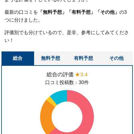
最新の口コミを
「無料予想」「有料予想」「その他」
の3
つに分けました。
評価別でも分けているので、是非、参考にしてみてくださ
い！
総合
無料予想
有料予想
その他
総合の評価
★3.4
口コミ投稿数：30件