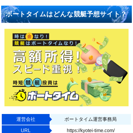
2023/12/19
利用者に聞いた検証項目を設定
投稿者：
匿名
ボートタイムはどんな競艇予想サイト？
Boat Withの検証結果や推奨利用方法は運営責任者である五十
評価：
嵐 秀が監督しています。これまでの実績をもとに、数ある悪
なんも知らないまま登録してしまったので、担当
徳サイトの知識もしっかりと把握しており、どのサイトが信
者に連絡したらしっかりと教えてくれました。押
し売りとかもなかったんでよかったです。
頼に値するのか細かく検証します。
2023/12/19
投稿者：
匿名
評価：
サイトの安全性ってマジで大切だよね。やばいサ
イトはポイント追加されないとかあるし。ボート
タイムはそんなこともないし予想当たるんで安全
だね！
2023/12/19
投稿者：
匿名
運営会社
ボートタイム運営事務局
評価：
URL
https://kyotei-time.com/
サイトの作りはいいし、ポイント購入してもちゃ