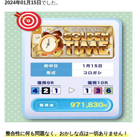
2024年01月15日
でした。
整合性に何も問題なく、おかしな点は一切ありません！