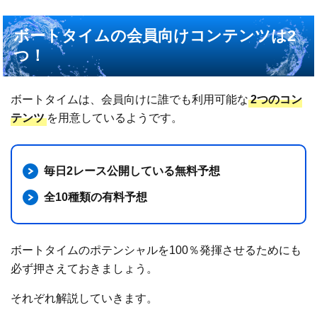
ボートタイムの会員向けコンテンツは2
つ！
ボートタイムは、会員向けに誰でも利用可能な
2つのコン
テンツ
を用意しているようです。
毎日2レース公開している無料予想
全10種類の有料予想
ボートタイムのポテンシャルを100％発揮させるためにも
必ず押さえておきましょう。
それぞれ解説していきます。