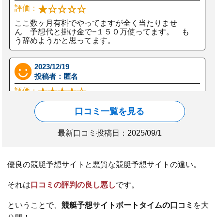
評価：
ここ数ヶ月有料でやってますが全く当たりませ
ん 予想代と掛け金で−１５０万使ってます。 も
う辞めようかと思ってます。
2023/12/19
投稿者：
匿名
評価：
無料予想の提供数もっと増やしてくれないかなー
口コミ一覧を見る
w物足りないよwまあ使いやすいんだけどさ
最新口コミ投稿日：2025/09/1
2023/12/19
投稿者：
匿名
優良の競艇予想サイトと悪質な競艇予想サイトの違い。
評価：
デザインもっと見やすい感じのなかったんかな？
それは
口コミの評判の良し悪し
です。
ということで、
競艇予想サイト
ボートタイムの口コミ
を大
2023/12/19
投稿者：
匿名