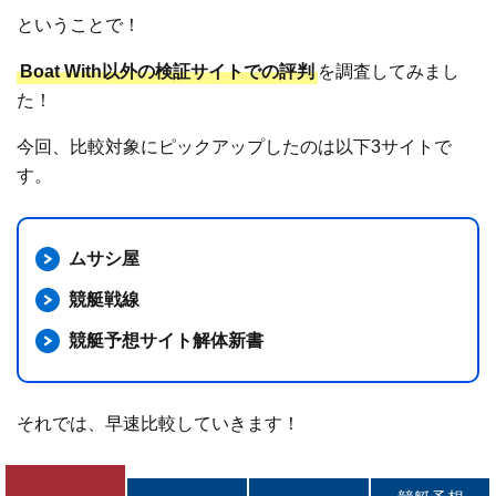
ということで！
Boat With以外の検証サイトでの評判
を調査してみまし
た！
今回、比較対象にピックアップしたのは以下3サイトで
す。
ムサシ屋
競艇戦線
競艇予想サイト解体新書
それでは、早速比較していきます！