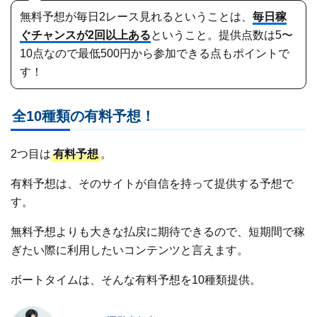
無料予想が毎日2レース見れるということは、
毎日稼
ぐチャンスが2回以上ある
ということ。提供点数は5〜
10点なので最低500円から参加できる点もポイントで
す！
全10種類の有料予想！
2つ目は
有料予想
。
有料予想は、そのサイトが自信を持って提供する予想で
す。
無料予想よりも大きな払戻に期待できるので、短期間で稼
ぎたい際に利用したいコンテンツと言えます。
ボートタイムは、そんな有料予想を10種類提供。