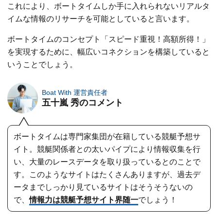
これにより、ボートタイムしか手に入れられないリアルタ
イムな情報のリサーチを可能としていると言います。
ボートタイムのコンセプト「スピード重視！高額所得！」
を実現するために、幅広いコネクションを構築していると
いうことでしょう。
Boat With 運営責任者
五十嵐 秀のコメント
ボートタイムは専門家集団が在籍している競艇予想サ
イト。競艇関係者との太いパイプにより情報収集を行
い、大量のレースデータを取り扱っているとのことで
す。このようなサイトはたくさんありますが、過去デ
ータまでしっかり見ているサイトはそうそうないの
で、
情報力は競艇予想サイト界随一
でしょう！