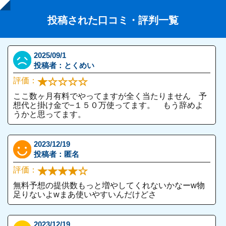
投稿された口コミ・評判一覧
2025/09/1
投稿者：
とくめい
評価：
ここ数ヶ月有料でやってますが全く当たりません 予
想代と掛け金で−１５０万使ってます。 もう辞めよ
うかと思ってます。
2023/12/19
投稿者：
匿名
評価：
無料予想の提供数もっと増やしてくれないかなーw物
足りないよwまあ使いやすいんだけどさ
2023/12/19