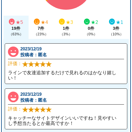
★5
★4
★3
★2
★1
19件
7件
1件
0件
3件
（63%）
（23%）
（3%）
（0%）
（10%）
2023/12/19
投稿者：
匿名
評価：
ラインで友達追加するだけで見れるのはかなり嬉し
い！
2023/12/19
投稿者：
匿名
評価：
キャッチーなサイトデザインいいですね！見やすい
し予想当たるとか最高ですか！