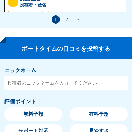
投稿者：
匿名
評価：
1
2
3
デザインもっと見やすい感じのなかったんかな？
2023/12/19
投稿者：
匿名
ボートタイムの口コミを投稿する
評価：
ラインで友達追加するだけで見れるのはかなり嬉し
い！
ニックネーム
2023/12/19
投稿者：
匿名
評価ポイント
評価：
キャッチーなサイトデザインいいですね！見やすいし
無料予想
有料予想
予想当たるとか最高ですか！
サポート対応
見やすさ