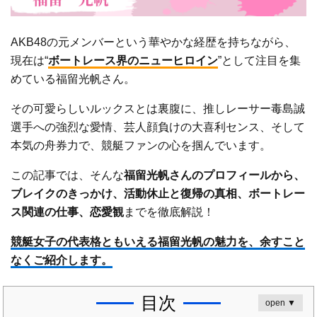
AKB48の元メンバーという華やかな経歴を持ちながら、
現在は“
ボートレース界のニューヒロイン
”として注目を集
めている福留光帆さん。
その可愛らしいルックスとは裏腹に、推しレーサー毒島誠
選手への強烈な愛情、芸人顔負けの大喜利センス、そして
本気の舟券力で、競艇ファンの心を掴んでいます。
この記事では、そんな
福留光帆さんのプロフィールから、
ブレイクのきっかけ、活動休止と復帰の真相、ボートレー
ス関連の仕事、恋愛観
までを徹底解説！
競艇女子の代表格ともいえる福留光帆の魅力を、余すこと
なくご紹介します。
目次
open ▼