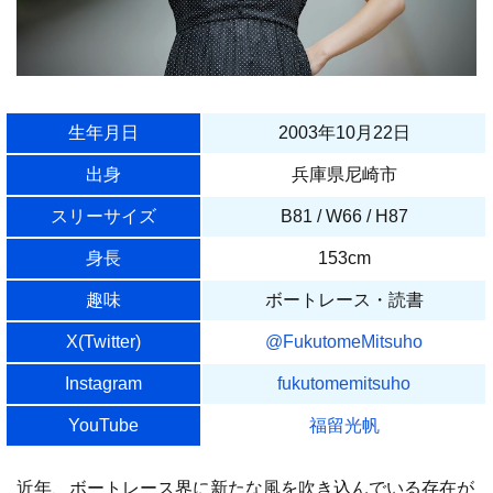
生年月日
2003年10月22日
出身
兵庫県尼崎市
スリーサイズ
B81 / W66 / H87
身長
153cm
趣味
ボートレース・読書
X(Twitter)
@FukutomeMitsuho
Instagram
fukutomemitsuho
YouTube
福留光帆
近年、ボートレース界に新たな風を吹き込んでいる存在が