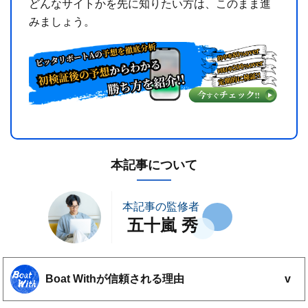
どんなサイトかを先に知りたい方は、このまま進
みましょう。
本記事について
本記事の監修者
五十嵐 秀
Boat Withが信頼される理由
100を超える競艇予想サイト
を検証