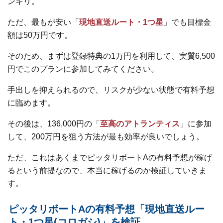
ンキリ。
ただ、最もが安い「
現地直送ルート・1つ星
」でも目標金
額は50万円です。
そのため、まずは登録特典の1万円を利用して、実質6,500
円でこのプランに参加してみてください。
手出しを抑えられるので、リスクが少ない状態で有料予想
に臨めます。
その後は、136,000円の「
至高のアトランティス
」に参加
して、200万円を狙う方法が最も効率が良いでしょう。
ただ、これはあくまでピッタリボートAの有料予想が稼げ
るという前提なので、本当に稼げるのか検証していきま
す。
ピッタリボートAの有料予想「現地直送ルー
ト・1つ星(コロガシ)」を検証