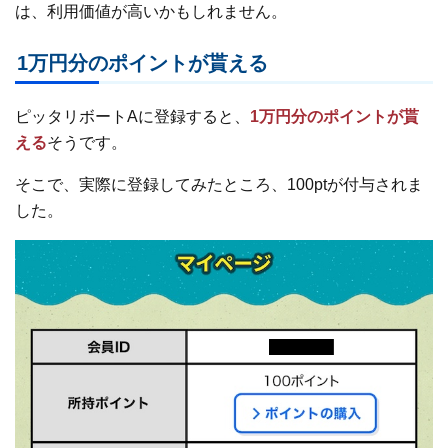
は、利用価値が高いかもしれません。
1万円分のポイントが貰える
ピッタリボートAに登録すると、
1万円分のポイントが貰
える
そうです。
そこで、実際に登録してみたところ、100ptが付与されま
した。