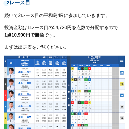
2レース目
続いて2レース目の平和島4Rに参加していきます。
投資金額は1レース目の54,720円を点数で分配するので、
1点10,900円で勝負
です。
まずは出走表をご覧ください。