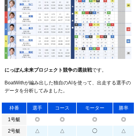
にっぽん未来プロジェクト競争の選抜戦
です。
BoatWithが編み出した独自のAIを使って、出走する選手の
データを分析してみました。
枠番
選手
コース
モーター
勝率
1号艇
◎
◎
◎
◎
2号艇
△
△
◯
△