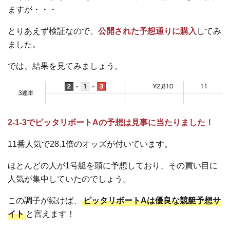
ますが・・・
とりあえず検証なので、
公開された予想通りに購入
してみ
ました。
では、結果を見てみましょう。
2-1-3でピッタリボートAの予想は見事に当たりました！
11番人気で28.1倍のオッズが付いています。
ほとんどの人が1号艇を頭に予想しており、その買い目に
人気が集中していたのでしょう。
この調子が続けば、
ピッタリボートAは優良な競艇予想サ
イト
と言えます！