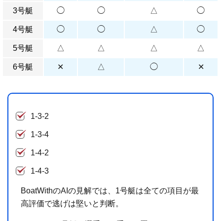
3号艇
◯
◯
△
◯
4号艇
◯
◯
△
◯
5号艇
△
△
△
△
6号艇
✕
△
◯
✕
1-3-2
1-3-4
1-4-2
1-4-3
BoatWithのAIの見解では、1号艇は全ての項目が最
高評価で逃げは堅いと判断。