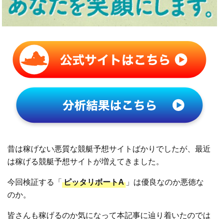
昔は稼げない悪質な競艇予想サイトばかりでしたが、最近
は稼げる競艇予想サイトが増えてきました。
今回検証する「
ピッタリボートA
」は優良なのか悪徳な
のか。
皆さんも稼げるのか気になって本記事に辿り着いたのでは