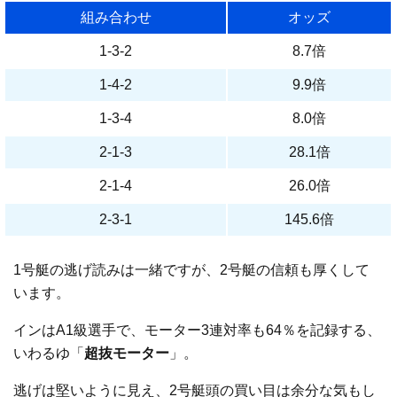
組み合わせ
オッズ
1-3-2
8.7倍
1-4-2
9.9倍
1-3-4
8.0倍
2-1-3
28.1倍
2-1-4
26.0倍
2-3-1
145.6倍
1号艇の逃げ読みは一緒ですが、2号艇の信頼も厚くして
います。
インはA1級選手で、モーター3連対率も64％を記録する、
いわるゆ「
超抜モーター
」。
逃げは堅いように見え、2号艇頭の買い目は余分な気もし