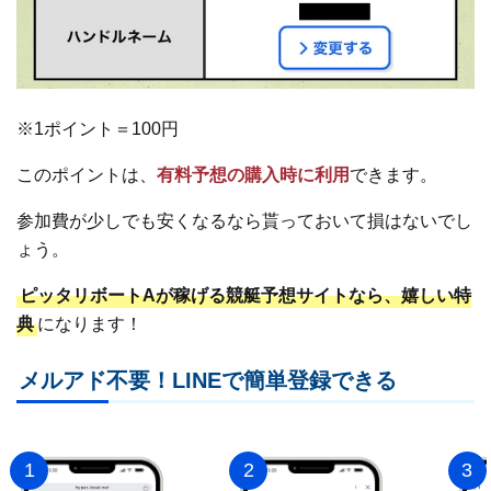
※1ポイント＝100円
このポイントは、
有料予想の購入時に利用
できます。
参加費が少しでも安くなるなら貰っておいて損はないでし
ょう。
ピッタリボートAが稼げる競艇予想サイトなら、嬉しい特
典
になります！
メルアド不要！LINEで簡単登録できる
1
2
3