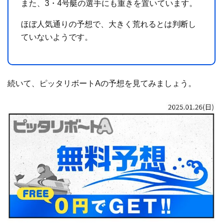
また、3・4号艇の選手にも重きを置いています。
ほぼ人気通りの予想で、大きく荒れるとは判断し
ていないようです。
続いて、ピッタリボートAの予想を見てみましょう。