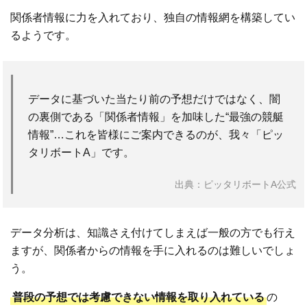
関係者情報に力を入れており、独自の情報網を構築してい
るようです。
データに基づいた当たり前の予想だけではなく、闇
の裏側である「関係者情報」を加味した“最強の競艇
情報”…これを皆様にご案内できるのが、我々「ピッ
タリボートA」です。
出典：ピッタリボートA公式
データ分析は、知識さえ付けてしまえば一般の方でも行え
ますが、関係者からの情報を手に入れるのは難しいでしょ
う。
普段の予想では考慮できない情報を取り入れている
の