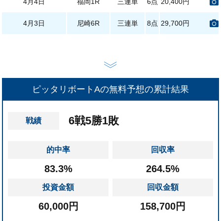
4月4日
福岡1R
三連単
6点
20,400円
4月3日
尼崎6R
三連単
8点
29,700円
ピッタリボートAの無料予想の累計結果
6戦5勝1敗
戦績
的中率
回収率
83.3%
264.5%
投資金額
回収金額
60,000円
158,700円