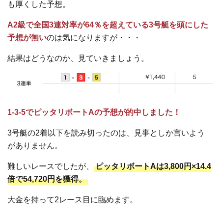
も厚くした予想。
A2級で全国3連対率が64％を超えている3号艇を頭にした
予想が無い
のは気になりますが・・・
結果はどうなのか、見ていきましょう。
1-3-5でピッタリボートAの予想が的中しました！
3号艇の2着以下を読み切ったのは、見事としか言いよう
がありません。
難しいレースでしたが、
ピッタリボートAは3,800円×14.4
倍で54,720円を獲得。
大金を持って2レース目に臨めます。