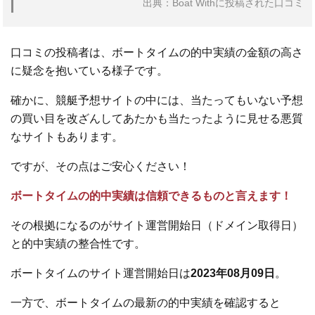
出典：Boat Withに投稿された口コミ
口コミの投稿者は、ボートタイムの的中実績の金額の高さ
に疑念を抱いている様子です。
確かに、競艇予想サイトの中には、当たってもいない予想
の買い目を改ざんしてあたかも当たったように見せる悪質
なサイトもあります。
ですが、その点はご安心ください！
ボートタイムの的中実績は信頼できるものと言えます！
その根拠になるのがサイト運営開始日（ドメイン取得日）
と的中実績の整合性です。
ボートタイムのサイト運営開始日は
2023年08月09日
。
一方で、ボートタイムの最新の的中実績を確認すると