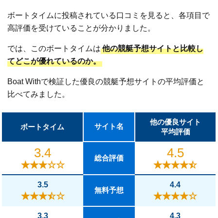
サイトの安全性ってマジで大切だよね。やばいサイ
トはポイント追加されないとかあるし。ボートタイ
ボートタイムに投稿されている口コミを見ると、各項目で
ムはそんなこともないし予想当たるんで安全だね！
高評価を受けていることが分かりました。
2023/12/19
では、このボートタイムは
他の競艇予想サイトと比較し
投稿者：
匿名
てどこが優れているのか。
評価：
Boat Withで検証した優良の競艇予想サイトの平均評価と
サイトの作りはいいし、ポイント購入してもちゃん
と追加されるし、サポートもしてくれる。安全性は
比べてみました。
良いのではないかな！！！
他の優良サイト
サイト名
ボートタイム
2023/12/19
平均評価
投稿者：
匿名
3.4
4.5
評価：
総合評価
投資って思ったより簡単なのかも？って思えるくら
い秒で54万円稼げました。展開読み切ったのはマジ
3.5
4.4
ですごい。
無料予想
2023/12/19
3.3
4.3