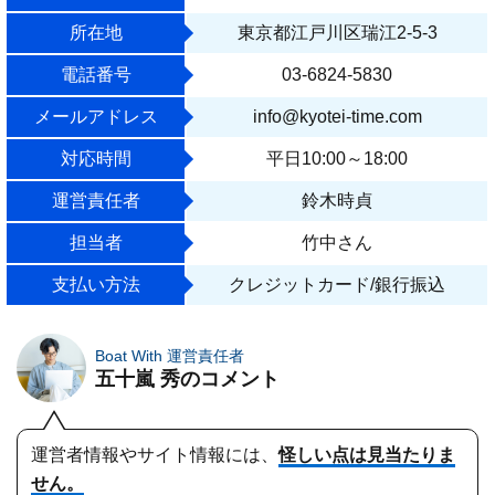
んと追加されるし、サポートもしてくれる。安全
所在地
東京都江戸川区瑞江2-5-3
性は良いのではないかな！！！
電話番号
03-6824-5830
2023/12/19
メールアドレス
info@kyotei-time.com
投稿者：
匿名
評価：
対応時間
平日10:00～18:00
投資って思ったより簡単なのかも？って思えるく
運営責任者
鈴木時貞
らい秒で54万円稼げました。展開読み切ったのは
マジですごい。
担当者
竹中さん
支払い方法
クレジットカード/銀行振込
Boat With 運営責任者
五十嵐 秀のコメント
運営者情報やサイト情報には、
怪しい点は見当たりま
せん。