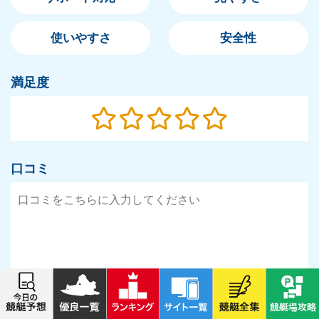
2023/12/19
投稿者：
匿名
使いやすさ
安全性
評価：
どうしようって迷ってる時に連絡してくれるのまじで
神かよwプラン押し売りはしないで無料予想で稼いで
満足度
みてくださいとかいい人すぎる！
2023/12/19
投稿者：
匿名
評価：
口コミ
なんも知らないまま登録してしまったので、担当者に
連絡したらしっかりと教えてくれました。押し売りと
かもなかったんでよかったです。
2023/12/19
投稿者：
匿名
評価：
サイトの安全性ってマジで大切だよね。やばいサイト