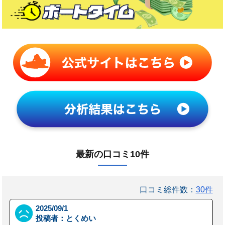
最新の口コミ10件
口コミ総件数：
30件
2025/09/1
投稿者：
とくめい