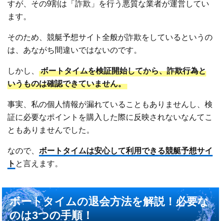
すが、その9割は「詐欺」を行う悪質な業者が運営してい
ます。
そのため、競艇予想サイト全般が詐欺をしているというの
は、あながち間違いではないのです。
しかし、
ボートタイムを検証開始してから、詐欺行為と
いうものは確認できていません。
事実、私の個人情報が漏れていることもありませんし、検
証に必要なポイントを購入した際に反映されないなんてこ
ともありませんでした。
なので、
ボートタイムは安心して利用できる競艇予想サイ
ト
と言えます。
ボートタイムの退会方法を解説！必要な
のは3つの手順！