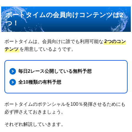
ボートタイムの会員向けコンテンツは2
つ！
ボートタイムは、会員向けに誰でも利用可能な
2つのコン
テンツ
を用意しているようです。
毎日2レース公開している無料予想
全10種類の有料予想
ボートタイムのポテンシャルを100％発揮させるためにも
必ず押さえておきましょう。
それぞれ解説していきます。