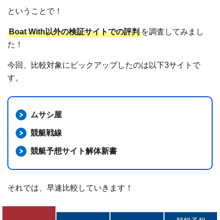
ということで！
Boat With以外の検証サイトでの評判
を調査してみまし
た！
今回、比較対象にピックアップしたのは以下3サイトで
す。
ムサシ屋
競艇戦線
競艇予想サイト解体新書
それでは、早速比較していきます！