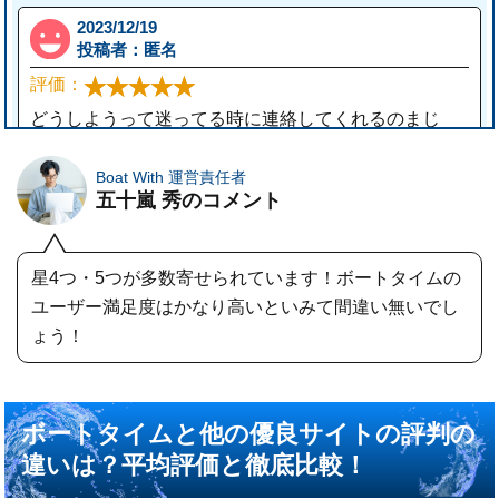
2023/12/19
投稿者：
匿名
評価：
どうしようって迷ってる時に連絡してくれるのまじ
で神かよwプラン押し売りはしないで無料予想で稼
いでみてくださいとかいい人すぎる！
Boat With 運営責任者
五十嵐 秀のコメント
2023/12/19
投稿者：
匿名
評価：
星4つ・5つが多数寄せられています！ボートタイムの
ユーザー満足度はかなり高いといみて間違い無いでし
なんも知らないまま登録してしまったので、担当者
に連絡したらしっかりと教えてくれました。押し売
ょう！
りとかもなかったんでよかったです。
2023/12/19
ボートタイムと他の優良サイトの評判の
投稿者：
匿名
違いは？平均評価と徹底比較！
評価：