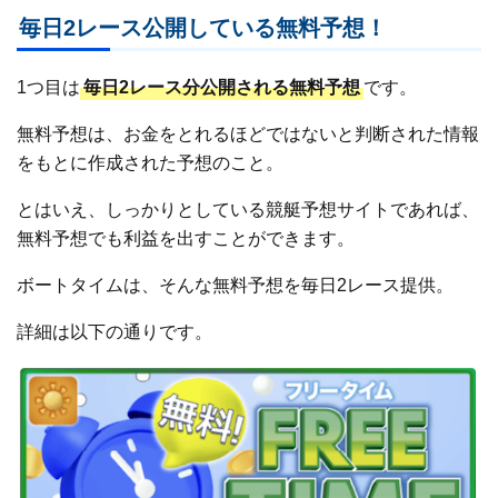
毎日2レース公開している無料予想！
1つ目は
毎日2レース分公開される無料予想
です。
無料予想は、お金をとれるほどではないと判断された情報
をもとに作成された予想のこと。
とはいえ、しっかりとしている競艇予想サイトであれば、
無料予想でも利益を出すことができます。
ボートタイムは、そんな無料予想を毎日2レース提供。
詳細は以下の通りです。