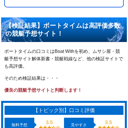
【検証結果】ボートタイムは高評価多数
の競艇予想サイト！
ボートタイムの口コミはBoat Withを初め、ムサシ屋・競
艇予想サイト解体新書・競艇戦線など、他の検証サイトで
も高評価。
そのため検証結果は・・・
優良の競艇予想サイトと判断します！
【トピック別】口コミ評価
3.5
3.5
無料予想
見やすさ