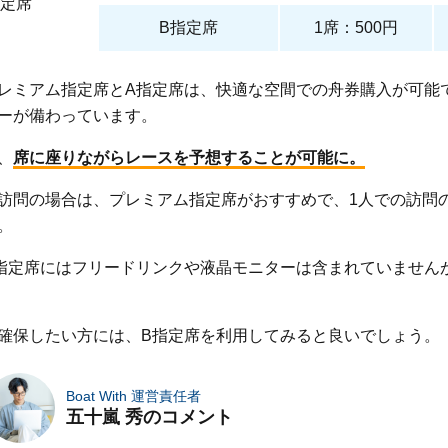
指定席
B指定席
1席：500円
レミアム指定席とA指定席は、快適な空間での舟券購入が可能
ーが備わっています。
、
席に座りながらレースを予想することが可能に。
訪問の場合は、プレミアム指定席がおすすめで、1人での訪問
。
指定席にはフリードリンクや液晶モニターは含まれていません
確保したい方には、B指定席を利用してみると良いでしょう。
Boat With 運営責任者
五十嵐 秀のコメント