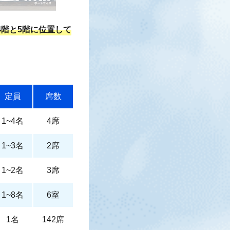
4階と5階に位置して
定員
席数
1~4名
4席
1~3名
2席
1~2名
3席
1~8名
6室
1名
142席