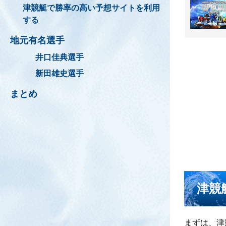
津競艇で勝率の高い予想サイトを利用
する
地元有名選手
井口佳典選手
新田雄史選手
まとめ
津競
まずは、津