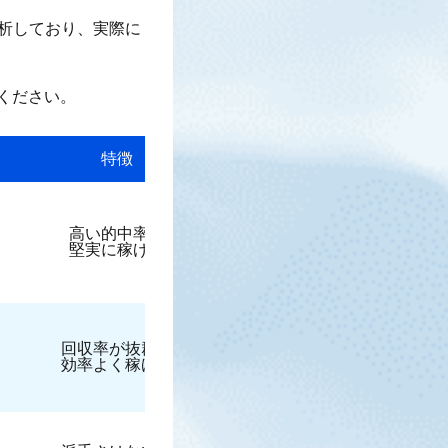
析しており、実際に
ください。
特徴
高い的中率で
堅実に稼げる
回収率が抜群で
効率よく稼げる