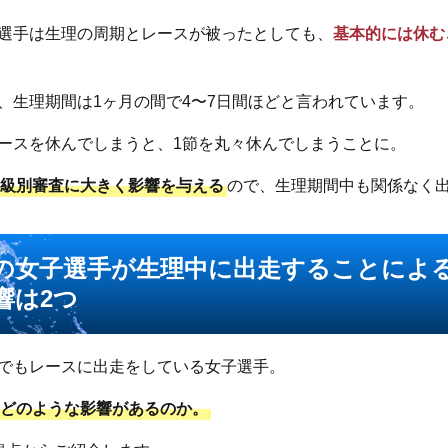
秀が監督しています。これまでの実績をもとに、数ある悪
選手は生理の周期とレースが被ったとしても、
基本的には休む
トの知識もしっかりと把握しており、どのサイトが信頼に
のか細かく検証します。
、生理期間は1ヶ月の間で4〜7日間ほどと言われています。
ースを休んでしまうと、1節を丸々休んでしまうことに。
や級別審査に大きく影響を与える
ので、生理期間中も関係なく
の女子選手が生理中に出走することによ
響は2つ
でもレースに出走をしている女子選手。
はどのような影響があるのか。