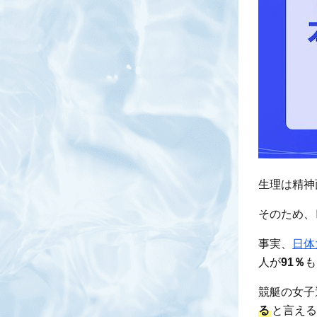
生理は精神
そのため、
事実、
日体
人が
91％
も
競艇の女子
る
と言え