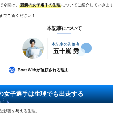
で今回は、
競艇の女子選手の生理
についてご紹介していきま
までご覧ください！
本記事について
本記事の監修者
五十嵐 秀
Boat Withが信頼される理由
100を超える競艇予想サイト
を検証
競艇歴15年以上の検証担当
が実費で検証
の女子選手は生理でも出走する
他サイトにはない
独自の検証方法
で検証
利用者に聞いた検証項目を設定
な影響を与える生理。
Boat Withの検証結果や推奨利用方法は運営責任者である五