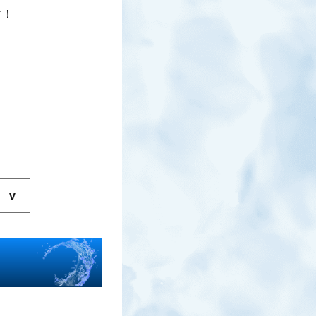
す！
十嵐