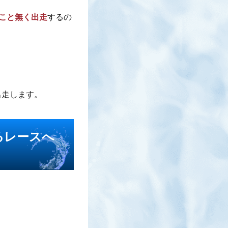
徳サイ
こと無く出走
するの
値する
出走します。
るレースへ