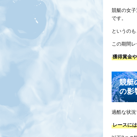
競艇の女子
です。
というのも
この期間レ
獲得賞金
競艇
の影
過酷な状況
レースに