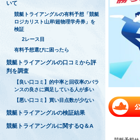
いて
競艇トライアングルの有料予想「競艇
ロジカリスト山岸/超物理学舟券」を
検証
2レース目
有料予想選びに困ったら
競艇トライアングルの口コミから評
判を調査
【良い口コミ】的中率と回収率のバラ
ンスの良さに満足している人が多い
【悪い口コミ】買い目点数が少ない
競艇トライアングルの検証結果
競艇トライアングルに関するQ＆A
競艇予想サ