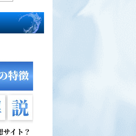
十嵐
徳サイ
値する