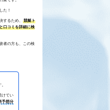
した！
決するため、
競艇ト
と口コミを詳細に検
験者の方も、この検
す。
続けてい
料予想分