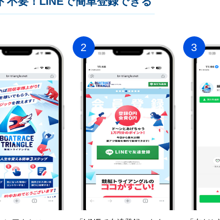
ド不要！LINEで簡単登録できる
2
3