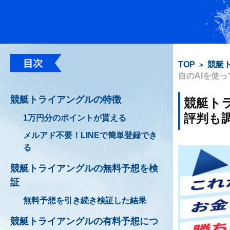
TOP
競艇
自のAIを使
競艇トライアングルの特徴
競艇ト
評判も
1万円分のポイントが貰える
メルアド不要！LINEで簡単登録でき
る
競艇トライアングルの無料予想を検
証
無料予想を引き続き検証した結果
競艇トライアングルの有料予想につ