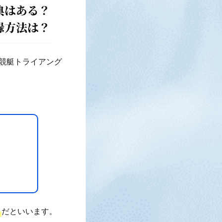
競艇トライアング
ロ
だといいます。