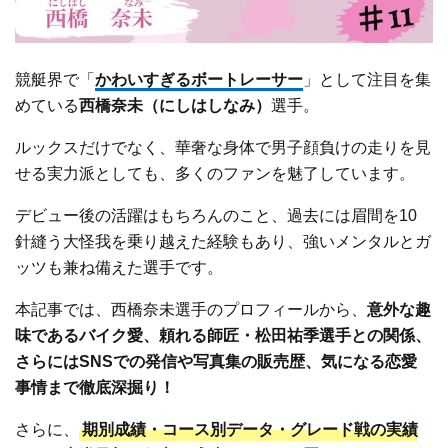
競艇界で「
かわいすぎるボートレーサー
」として注目を集
めている
西橋奈未（にしはしなみ）
選手。
ルックスだけでなく、華奢な身体で男子顔負けの走りを見
せる実力派としても、多くのファンを魅了しています。
デビュー後の活躍はもちろんのこと、過去には眉間を10
針縫う大怪我を乗り越えた経験もあり、強いメンタルとガ
ッツも兼ね備えた選手です。
本記事では、西橋奈未選手のプロフィールから、
意外な趣
味であるバイク愛、頼れる師匠・松田祐季選手との関係、
さらにはSNSでの発信や写真集の販売歴、気になる恋愛
事情まで徹底深掘り！
さらに、
期別成績・コース別データ・グレード戦の実績