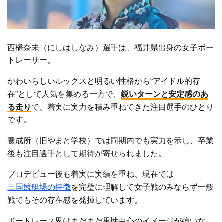
西橋奈未（にしはしなみ）選手は、福井県出身の女子ボー
トレーサー。
かわいらしいルックスと明るい性格から“アイドル的存
在”として人気を集める一方で、
鋭いターンと安定感のあ
る走り
で、着実に実力を積み重ねてきた注目選手のひとり
です。
養成所（旧やまと学校）では同期内でも実力を示し、卒業
後も注目選手として期待が寄せられました。
プロデビュー後も着実に実績を重ね、現在では
三国競艇場の特徴
を完璧に理解して女子戦のみならず一般
戦でもその存在感を発揮しています。
ボートレース界はまだまだ男性中心のイメージが強いな