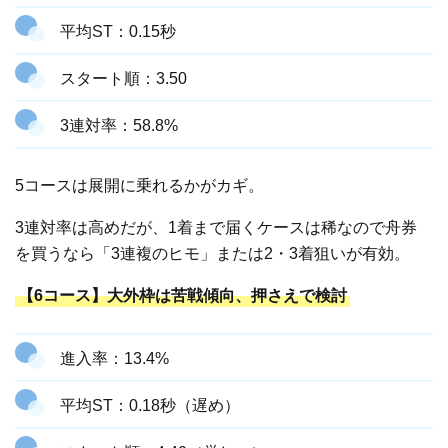
平均ST：0.15秒
スタート順：3.50
3連対率：58.8%
5コースは展開に乗れるかがカギ。
3連対率は高めだが、1着まで届くケースは稀なので舟券
を買うなら「3連複のヒモ」または2・3着狙いが有効。
【6コース】大外枠は苦戦傾向、押さえで検討
進入率：13.4%
平均ST：0.18秒（遅め）