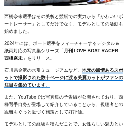
西橋奈未選手はその美貌と競艇での実力から「かわいいボ
ートレーサー」としてだけでなく、モデルとしての活動も
始めました。
2024年には、ボート選手をフィーチャーするデジタル＆
紙両対応の写真集シリーズ「
月刊 LOVE BOAT RACER
西橋奈未
」をリリース。
石川県金沢の水引ミュージアムなど、
地元の風情あるスポ
ットで撮影された数十ページに渡る美麗カットがファンの
注目を集めています。
また、YouTubeでは写真集の予告編が公開されており、西
橋選手自身が登場して紹介していることから、視聴者との
距離もぐっと近づく施策として好評価。
モデルとしての経験を積んだことで、女性らしい魅力とい