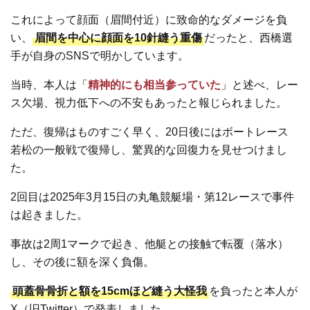
これによって顔面（眉間付近）に致命的なダメージを負
い、
眉間を中心に顔面を10針縫う重傷
だったと、西橋選
手が自身のSNSで明かしています。
当時、本人は「
精神的にも相当参っていた
」と述べ、レー
ス欠場、視力低下への不安もあったと報じられました。
ただ、復帰はものすごく早く、20日後にはボートレース
若松の一般戦で復帰し、驚異的な回復力を見せつけまし
た。
2回目は2025年3月15日の丸亀競艇場・第12レースで事件
は起きました。
事故は2周1マークで起き、他艇との接触で転覆（落水）
し、その後に額を深く負傷。
頭蓋骨骨折と額を15cmほど縫う大怪我
を負ったと本人が
X（旧Twitter）で発表しました。