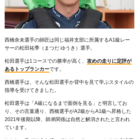
西橋奈未選手の師匠は同じ福井支部に所属するA1級レー
サーの松田祐季（まつだ ゆうき）選手。
松田選手は1コースでの勝率が高く、
攻めの走りに定評が
あるトップランカー
です。
西橋選手は、そんな松田選手か背中を見て学ぶスタイルの
指導を受けてきました。
松田選手は「A級になるまで面倒を見る」と明言してお
り、その言葉通り、西橋選手がA2級からA1級へ昇格した
2021年後期以降、師弟関係は自然と解消されたと言われ
ています。