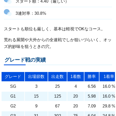
スタート順：4.40（厳しい）
3連対率：30.8%
スタートも順位も厳しく、基本は軽視でOKなコース。
荒れる展開や大外からの全速戦でしか狙いづらいく、オッ
ズ的妙味を狙うときの穴。
グレード戦の実績
グレード
出場節数
出走数
1着数
勝率
1着率
SG
3
25
4
6.56
16.0 %
G1
15
125
20
5.98
16.0 %
G2
9
67
20
7.09
29.8 %
G3
31
302
75
6.04
24.8 %