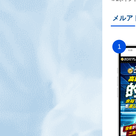
メルア
1