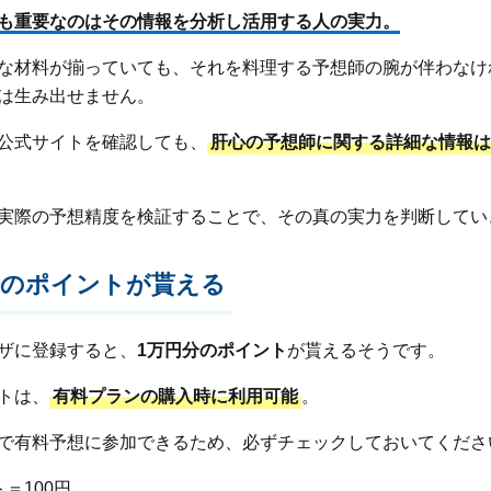
も重要なのはその情報を分析し活用する人の実力。
な材料が揃っていても、それを料理する予想師の腕が伴わなけ
は生み出せません。
公式サイトを確認しても、
肝心の予想師に関する詳細な情報
実際の予想精度を検証することで、その真の実力を判断してい
分のポイントが貰える
ザに登録すると、
1万円分のポイント
が貰えるそうです。
トは、
有料プランの購入時に利用可能
。
で有料予想に参加できるため、必ずチェックしておいてくださ
＝100円