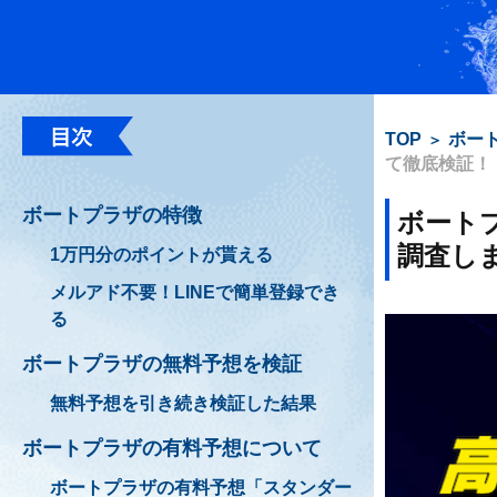
TOP
ボー
て徹底検証！
ボートプラザの特徴
ボート
調査し
1万円分のポイントが貰える
メルアド不要！LINEで簡単登録でき
る
ボートプラザの無料予想を検証
無料予想を引き続き検証した結果
ボートプラザの有料予想について
ボートプラザの有料予想「スタンダー