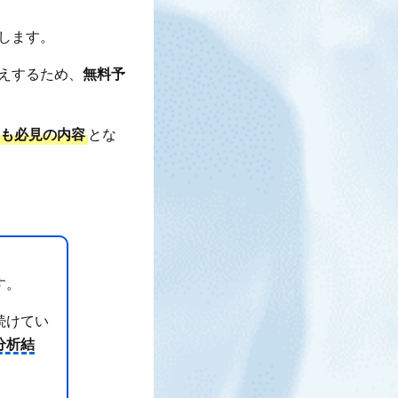
します。
えするため、
無料予
方も必見の内容
とな
す。
続けてい
分析結