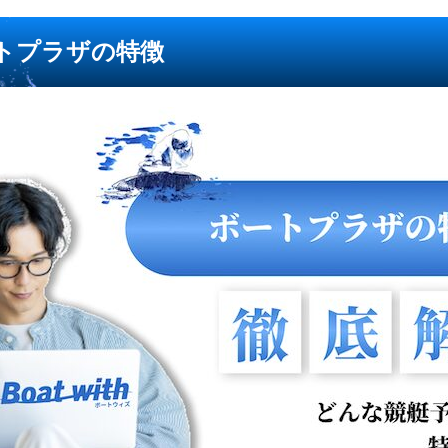
競艇歴15年以上の検証担当
が実費で検証
トプラザの特徴
他サイトにはない
独自の検証方法
で検証
利用者に聞いた検証項目を設定
Boat Withの検証結果や推奨利用方法は運営責任者である五
秀が監督しています。これまでの実績をもとに、数ある悪
トの知識もしっかりと把握しており、どのサイトが信頼に
のか細かく検証します。