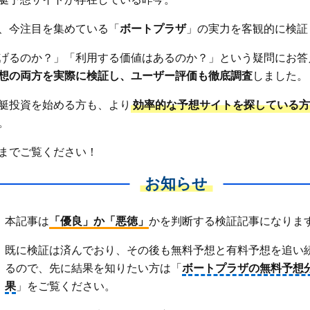
、今注目を集めている「
ボートプラザ
」の実力を客観的に検証
げるのか？」「利用する価値はあるのか？」という疑問にお答
想の両方を実際に検証し、ユーザー評価も徹底調査
しました。
艇投資を始める方も、より
効率的な予想サイトを探している
。
までご覧ください！
お知らせ
本記事は
「優良」か「悪徳」
かを判断する検証記事になりま
既に検証は済んでおり、その後も無料予想と有料予想を追い
るので、先に結果を知りたい方は「
ボートプラザの無料予想
果
」をご覧ください。