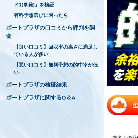
ド1(単発)」を検証
有料予想選びに困ったら
ボートプラザの口コミから評判を調
査
【良い口コミ】回収率の高さに満足し
ている人が多い
【悪い口コミ】無料予想の的中率が低
い
ボートプラザの検証結果
ボートプラザに関するQ＆A
数多くの競