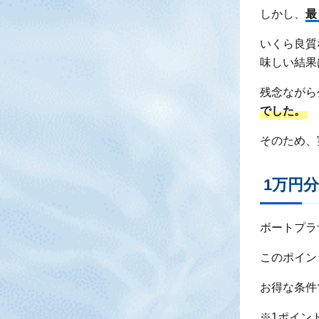
しかし、
最
いくら良質
味しい結果
残念ながら
でした。
そのため、
1万円
ボートプラ
このポイン
お得な条件
※1ポイント