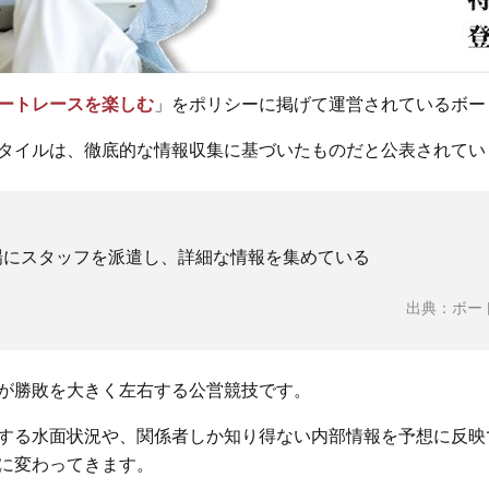
ートレースを楽しむ
」をポリシーに掲げて運営されているボー
タイルは、徹底的な情報収集に基づいたものだと公表されてい
場にスタッフを派遣し、詳細な情報を集めている
出典：ボー
が勝敗を大きく左右する公営競技です。
する水面状況や、関係者しか知り得ない内部情報を予想に反映
に変わってきます。