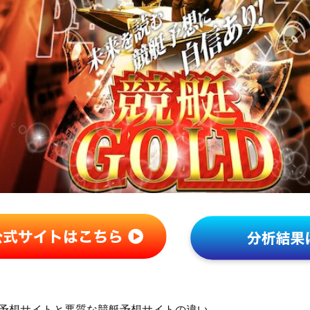
予想サイトと悪質な競艇予想サイトの違い。