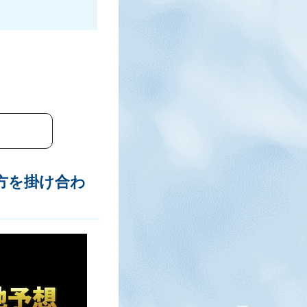
方を掛け合わ