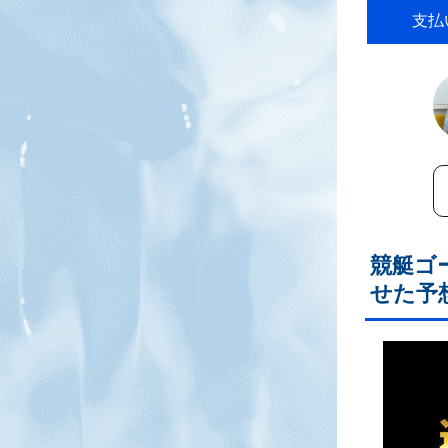
支払
競艇ゴ
せた予