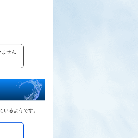
いません
ているようです。