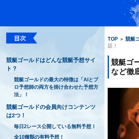
TOP
競艇
証！
競艇ゴールドはどんな競艇予想サイ
競艇ゴ
ト？
など徹
競艇ゴールドの最大の特徴は「AIとプ
ロ予想師の両方を掛け合わせた予想方
法」！
競艇ゴールドの会員向けコンテンツ
は2つ！
毎日2レース公開している無料予想！
全10種類の有料予想！