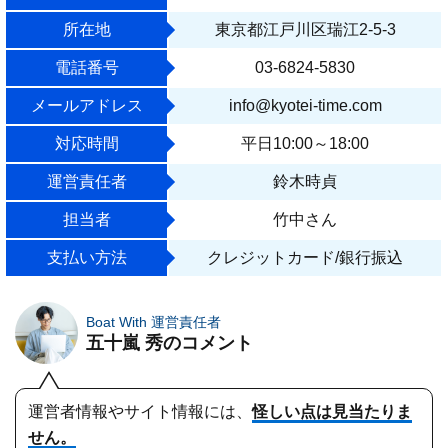
んと追加されるし、サポートもしてくれる。安全
所在地
東京都江戸川区瑞江2-5-3
性は良いのではないかな！！！
電話番号
03-6824-5830
2023/12/19
メールアドレス
info@kyotei-time.com
投稿者：
匿名
評価：
対応時間
平日10:00～18:00
投資って思ったより簡単なのかも？って思えるく
運営責任者
鈴木時貞
らい秒で54万円稼げました。展開読み切ったのは
マジですごい。
担当者
竹中さん
支払い方法
クレジットカード/銀行振込
Boat With 運営責任者
五十嵐 秀のコメント
運営者情報やサイト情報には、
怪しい点は見当たりま
せん。