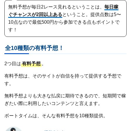
無料予想が毎日2レース見れるということは、
毎日稼
ぐチャンスが2回以上ある
ということ。提供点数は5〜
10点なので最低500円から参加できる点もポイントで
す！
全10種類の有料予想！
2つ目は
有料予想
。
有料予想は、そのサイトが自信を持って提供する予想で
す。
無料予想よりも大きな払戻に期待できるので、短期間で稼
ぎたい際に利用したいコンテンツと言えます。
ボートタイムは、そんな有料予想を10種類提供。