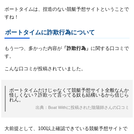
ボートタイムは、捏造のない競艇予想サイトということで
すね！
ボートタイムに詐欺行為について
もう一つ、多かった内容が
「詐欺行為」
に関する口コミで
す。
こんな口コミが投稿されていました。
ボートタイムだけじゃなくて競艇予想サイト全般なんか
怪しくない？詐欺って言ってる奴も結構いるから信じら
れん。
出典：Boat Withに投稿された陰陽師さんの口コミ
大前提として、100以上確認できている競艇予想サイトで