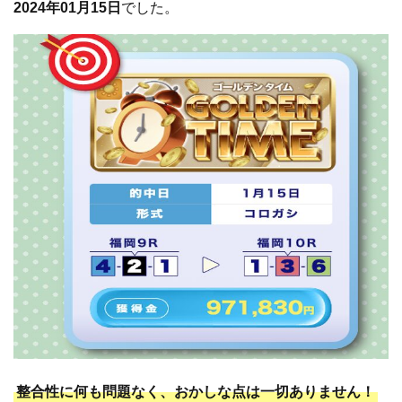
2024年01月15日
でした。
整合性に何も問題なく、おかしな点は一切ありません！