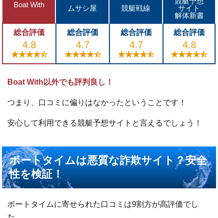
競艇予想
Boat With
ムサシ屋
競艇戦線
サイト
解体新書
総合評価
総合評価
総合評価
総合評価
4.8
4.7
4.7
4.8
Boat With以外でも評判良し！
つまり、口コミに偏りはなかったということです！
安心して利用できる競艇予想サイトと言えるでしょう！
ボートタイムは悪質な詐欺サイト？安全
性を検証！
ボートタイムに寄せられた口コミは9割方が高評価でし
た。