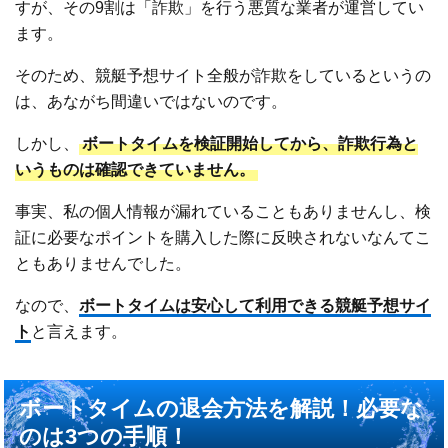
すが、その9割は「詐欺」を行う悪質な業者が運営してい
ます。
そのため、競艇予想サイト全般が詐欺をしているというの
は、あながち間違いではないのです。
しかし、
ボートタイムを検証開始してから、詐欺行為と
いうものは確認できていません。
事実、私の個人情報が漏れていることもありませんし、検
証に必要なポイントを購入した際に反映されないなんてこ
ともありませんでした。
なので、
ボートタイムは安心して利用できる競艇予想サイ
ト
と言えます。
ボートタイムの退会方法を解説！必要な
のは3つの手順！