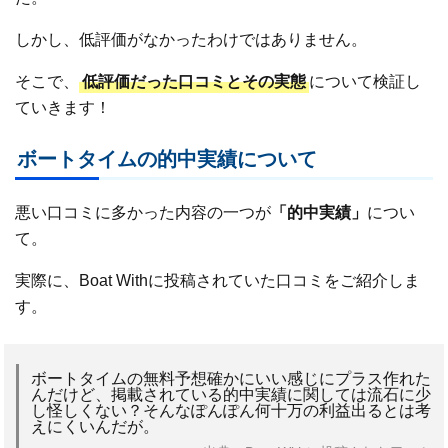
しかし、低評価がなかったわけではありません。
そこで、
低評価だった口コミとその実態
について検証し
ていきます！
ボートタイムの的中実績について
悪い口コミに多かった内容の一つが
「的中実績」
につい
て。
実際に、Boat Withに投稿されていた口コミをご紹介しま
す。
ボートタイムの無料予想確かにいい感じにプラス作れた
んだけど、掲載されている的中実績に関しては流石に少
し怪しくない？そんなぽんぽん何十万の利益出るとは考
えにくいんだが。