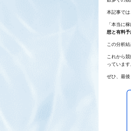
本記事では
「本当に稼
想と有料予
この分析結
これから競
っています
ぜひ、最後