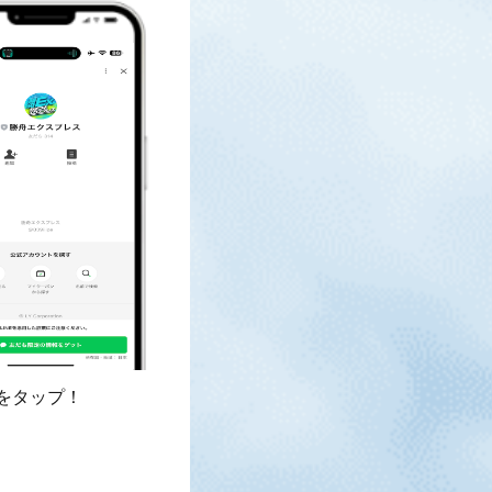
4
5
をタップ！
「本登録を行う」をタッ
「許可す
プ！