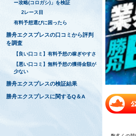
ー攻略(コロガシ)」を検証
2レース目
有料予想選びに困ったら
勝舟エクスプレスの口コミから評判
を調査
【良い口コミ】有料予想の稼ぎやすさ
【悪い口コミ】無料予想の獲得金額が
少ない
勝舟エクスプレスの検証結果
勝舟エクスプレスに関するQ＆A
数多くの競