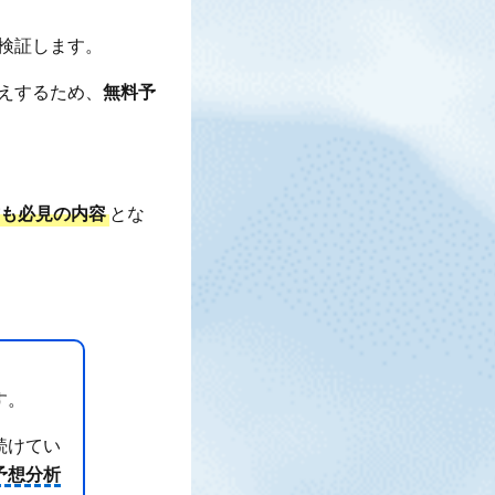
検証します。
えするため、
無料予
方も必見の内容
とな
す。
続けてい
予想分析