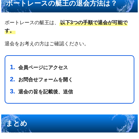
ボートレースの艇王の退会方法は？
ボートレースの艇王は、
以下3つの手順で退会が可能で
す。
退会をお考えの方はご確認ください。
会員ページにアクセス
お問合せフォームを開く
退会の旨を記載後、送信
まとめ