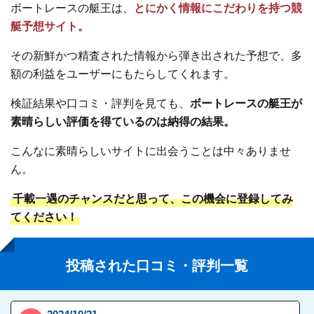
ボートレースの艇王は、
とにかく情報にこだわりを持つ競
艇予想サイト。
その新鮮かつ精査された情報から弾き出された予想で、多
額の利益をユーザーにもたらしてくれます。
検証結果や口コミ・評判を見ても、
ボートレースの艇王が
素晴らしい評価を得ているのは納得の結果。
こんなに素晴らしいサイトに出会うことは中々ありませ
ん。
千載一遇のチャンスだと思って、この機会に登録してみ
てください！
投稿された口コミ・評判一覧