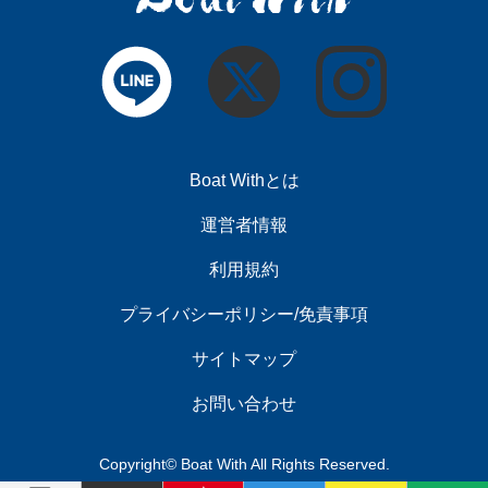
Boat Withとは
運営者情報
利用規約
プライバシーポリシー/免責事項
サイトマップ
お問い合わせ
Copyright© Boat With All Rights Reserved.