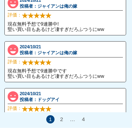
2024/10/21
投稿者：
ジャイアンは俺の嫁
評価：
現在無料予想で9連勝中!
堅い買い目もあるけど凄すぎだろふつうにww
2024/10/21
投稿者：
ジャイアンは俺の嫁
評価：
現在無料予想で9連勝中です
堅い買い目もあるけど凄すぎだろふつうにww
2024/10/21
投稿者：
ドッグアイ
評価：
一発の的中で３桁稼げたww
1
2
…
4
マジで最高すぎる！！！