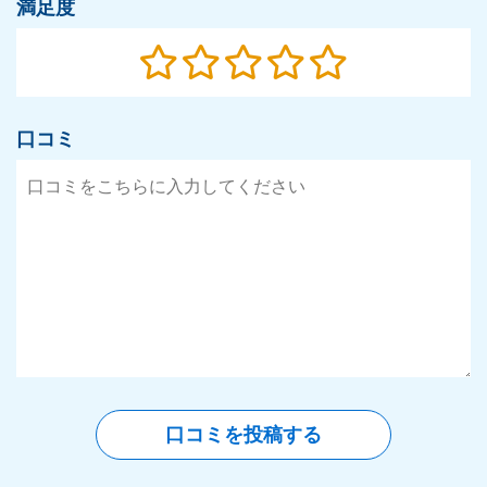
満足度
評価：
ボートレースの艇王マジで使いやすい！いろんなサイ
トを併用してるけど、ここに1本化しちゃおうかなｗ
口コミ
2024/08/4
投稿者：
あああああああ
評価：
8月3日の無料予想で27,600円もゲット！無料予想に1
回参加しただけでこんなに稼げるならマジで文句な
い！
2024/08/2
投稿者：
りょーすけ