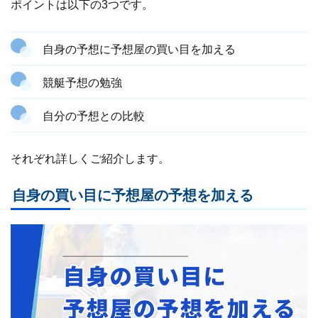
ポイントは以下の3つです。
自身の予想に予想屋の買い目を加える
競艇予想の勉強
自分の予想との比較
それぞれ詳しくご紹介します。
自身の買い目に予想屋の予想を加える