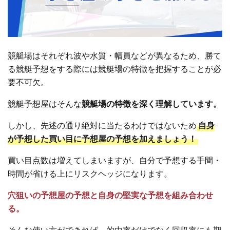
競艇場はそれぞれ波や水質・幅員などが異なるため、勝て
る競艇予想をする際には競艇場の特徴を把握することが必
要不可欠。
競艇予想屋はそんな
競艇場の特徴を深く理解しています。
しかし、先述の通り絶対に当たるわけではないため
自身
が予想した買い目に予想屋の予想を加えましょう！
買い目点数は増えてしまいますが、自分で予想する手間・
時間が省ける上にリスクヘッジになります。
穴狙いの予想屋の予想と自身の堅実な予想を組み合わせ
る。