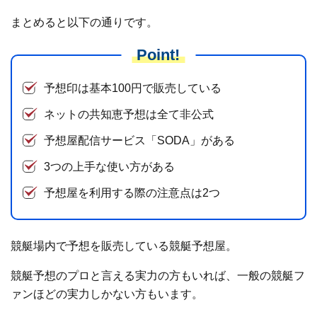
まとめると以下の通りです。
Point!
予想印は基本100円で販売している
ネットの共知恵予想は全て非公式
予想屋配信サービス「SODA」がある
3つの上手な使い方がある
予想屋を利用する際の注意点は2つ
競艇場内で予想を販売している競艇予想屋。
競艇予想のプロと言える実力の方もいれば、一般の競艇フ
ァンほどの実力しかない方もいます。