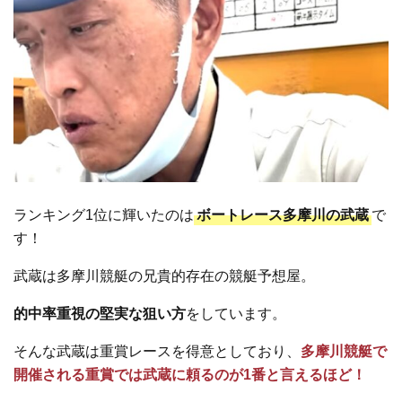
ランキング1位に輝いたのは
ボートレース多摩川の武蔵
で
す！
武蔵は多摩川競艇の兄貴的存在の競艇予想屋。
的中率重視の堅実な狙い方
をしています。
そんな武蔵は重賞レースを得意としており、
多摩川競艇で
開催される重賞では武蔵に頼るのが1番と言えるほど！