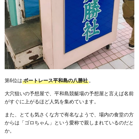
第6位は
ボートレース平和島の八勝社
。
大穴狙いの予想屋で、平和島競艇場の予想屋と言えば名前
がすぐに上がるほど人気を集めています。
また、とても気さくな方で有名なようで、場内の食堂の方
からは「ゴロちゃん」という愛称で親しまれているのだと
か。