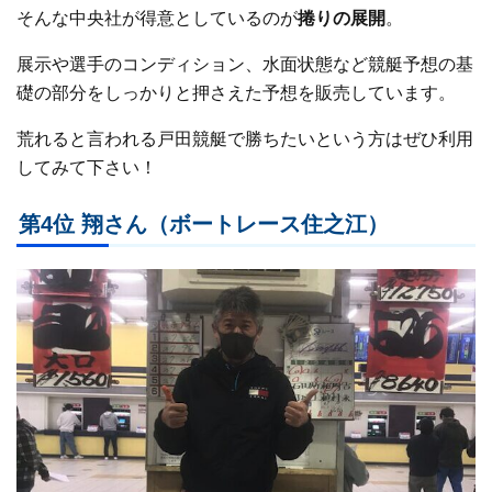
そんな中央社が得意としているのが
捲りの展開
。
展示や選手のコンディション、水面状態など競艇予想の基
礎の部分をしっかりと押さえた予想を販売しています。
荒れると言われる戸田競艇で勝ちたいという方はぜひ利用
してみて下さい！
第4位 翔さん（ボートレース住之江）