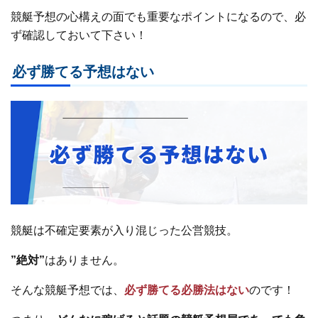
競艇予想の心構えの面でも重要なポイントになるので、必
ず確認しておいて下さい！
必ず勝てる予想はない
競艇は不確定要素が入り混じった公営競技。
”絶対”
はありません。
そんな競艇予想では、
必ず勝てる必勝法はない
のです！