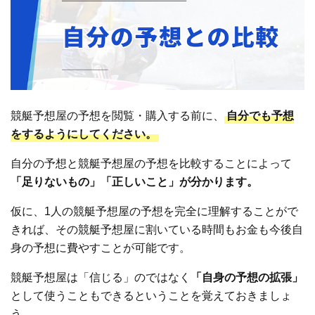
競艇予想屋の予想を閲覧・購入する前に、
自分でも予想
をするようにしてください。
自分の予想と競艇予想屋の予想を比較することによって
「足りないもの」「正しいこと」が分かります。
仮に、1人の競艇予想屋の予想を完全に理解することがで
きれば、その競艇予想屋に割いている時間もお金も今後自
身の予想に費やすことが可能です。
競艇予想屋は「信じる」のではなく
「自身の予想の拡張」
として使うこともできるということを覚えておきましょ
う。