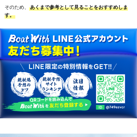
そのため、
あくまで参考として見ることをおすすめしま
す。