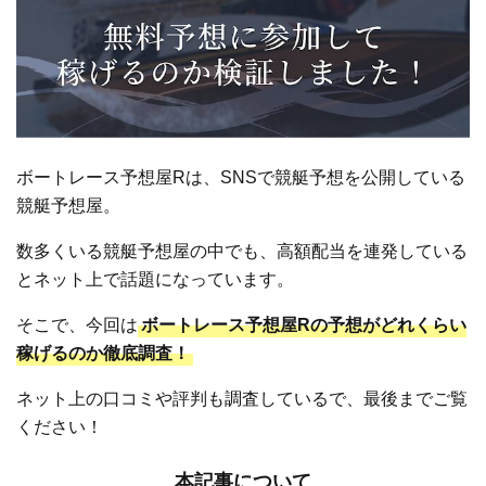
ボートレース予想屋Rは、SNSで競艇予想を公開している
競艇予想屋。
数多くいる競艇予想屋の中でも、高額配当を連発している
とネット上で話題になっています。
そこで、今回は
ボートレース予想屋Rの予想がどれくらい
稼げるのか徹底調査！
ネット上の口コミや評判も調査しているで、最後までご覧
ください！
本記事について