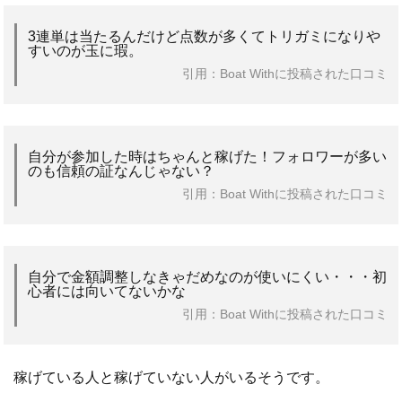
3連単は当たるんだけど点数が多くてトリガミになりや
すいのが玉に瑕。
引用：Boat Withに投稿された口コミ
自分が参加した時はちゃんと稼げた！フォロワーが多い
のも信頼の証なんじゃない？
引用：Boat Withに投稿された口コミ
自分で金額調整しなきゃだめなのが使いにくい・・・初
心者には向いてないかな
引用：Boat Withに投稿された口コミ
稼げている人と稼げていない人がいるそうです。