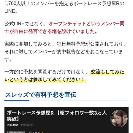
1,700人以上のメンバーを抱えるボートレース予想屋Rの
LINE。
公式LINEではなく、
オープンチャットというメンバー同
士が自由に発言できる場を設けていました。
実際に参加してみると、毎日無料予想が公開されており、
それに対してメンバーが的中報告などをおこなっていま
す。
一方的に予想を閲覧するだけではなく、
交流もしてみた
いという方は参加してみてください！
スレッズで有料予想を宣伝