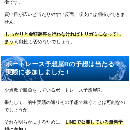
徴です。
買い目が広いと当たりやすい反面、収支には期待ができま
せん。
しっかりと金額調整を行わなければトリガミになってし
まう
可能性も否めないでしょう。
ボートレース予想屋Rの予想は当たる？
実際に参加しました！
少点数で勝負をしているボートレース予想屋R。
果たして、的中実績の通りその予想で稼ぐことは可能なの
でしょうか。
それを明らかにするために、
LINEで公開している無料予
想に参加！