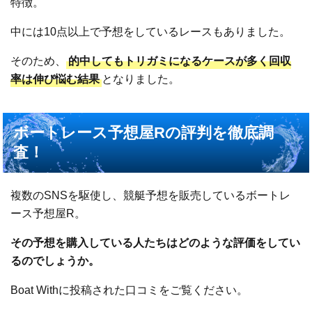
特徴。
中には10点以上で予想をしているレースもありました。
そのため、
的中してもトリガミになるケースが多く回収
率は伸び悩む結果
となりました。
ボートレース予想屋Rの評判を徹底調
査！
複数のSNSを駆使し、競艇予想を販売しているボートレ
ース予想屋R。
その予想を購入している人たちはどのような評価をしてい
るのでしょうか。
Boat Withに投稿された口コミをご覧ください。