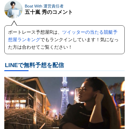
Boat With 運営責任者
五十嵐 秀のコメント
ボートレース予想屋Rは、
ツイッターの当たる競艇予
想屋ランキング
でもランクインしています！気になっ
た方は合わせてご覧ください！
LINEで無料予想を配信