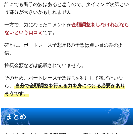
誰にでも調子の波はあると思うので、タイミング次第とい
う部分が大きいかもしれません。
一方で、気になったコメントが
金額調整をしなければなら
ないという口コミ
です。
確かに、ボートレース予想屋Rの予想は買い目のみの提
供。
推奨金額などは記載されていません。
そのため、ボートレース予想屋Rを利用して稼ぎたいな
ら、
自分で金額調整を行える力を身につける必要があり
そうです。
まとめ