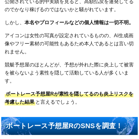
公開されている的中実績を見ると、高額払戻を連発してる
のでかなり稼げるのではないかと騒がれています。
しかし、
本名やプロフィールなどの個人情報は一切不明。
アイコンは女性の写真が設定されているものの、AI生成画
像やフリー素材の可能性もあるため本人であるとは言い切
れません。
競艇予想屋のほとんどが、予想が外れた際に炎上して被害
を被らないよう素性を隠して活動している人が多くいま
す。
ボートレース予想屋Rが素性を隠してるのも炎上リスクを
考慮した結果
と言えるでしょう。
ボートレース予想屋RのSNSを調査！