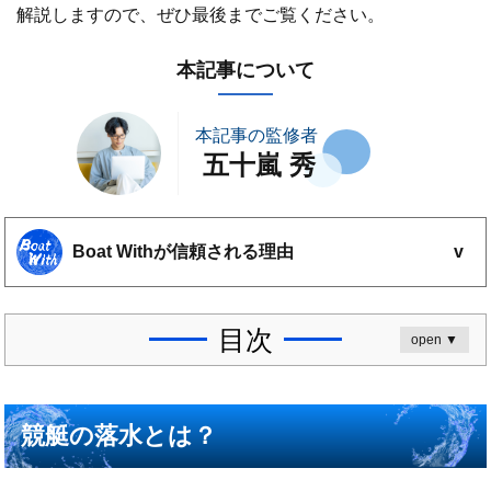
解説しますので、ぜひ最後までご覧ください。
本記事について
本記事の監修者
五十嵐 秀
Boat Withが信頼される理由
100を超える競艇予想サイト
を検証
競艇歴15年以上の検証担当
が実費で検証
目次
open ▼
他サイトにはない
独自の検証方法
で検証
利用者に聞いた検証項目を設定
競艇の落水とは？
Boat Withの検証結果や推奨利用方法は運営責任者である五十
嵐 秀が監督しています。これまでの実績をもとに、数ある悪